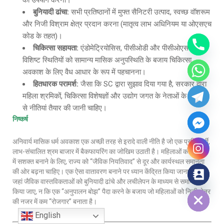
का उपयोग करना।
बुनियादी ढांचा
:
सभी प्रतिष्ठानों में मुफ्त सैनिटरी उत्पाद, स्वच्छ वॉशरूम
और निजी विश्राम क्षेत्र प्रदान करना (मातृत्व लाभ अधिनियम या ओएसएच
कोड के तहत)।
चिकित्सा सहायता
:
एंडोमेट्रियोसिस, पीसीओडी और पीसीओएस जैसी
विशिष्ट स्थितियों को सामान्य मासिक अनुपस्थिति के बजाय चिकित्सा
अवकाश के लिए वैध आधार के रूप में पहचानना।
हितधारक परामर्श
:
जैसा कि SC द्वारा सुझाव दिया गया है, सरकार द्वारा
महिला श्रमिकों, चिकित्सा विशेषज्ञों और उद्योग जगत के नेताओं के परामर्श
से नीतियां तैयार की जानी चाहिए।
निष्कर्ष
अनिवार्य मासिक धर्म अवकाश एक अच्छी तरह से इरादे वाली नीति है जो एक प्रतिस्पर्धी,
लाभ-संचालित श्रम बाजार में बैकफायरिंग का जोखिम उठाती है। महिलाओं को वास्तव
में सशक्त बनाने के लिए, राज्य को “जैविक नियतिवाद” से दूर और कार्यस्थल समानता
की ओर बढ़ना चाहिए। एक ऐसा वातावरण बनाने पर ध्यान केंद्रित किया जाना चाहिए
जहां जैविक वास्तविकताओं को बुनियादी ढांचे और लचीलेपन के माध्यम से समायोजित
Hide chaty
किया जाए, न कि एक “अनुपालन बोझ” पैदा करने के बजाय जो महिलाओं को निजी क्षेत्र
की नजर में कम “रोजगार” बनाता है।
English