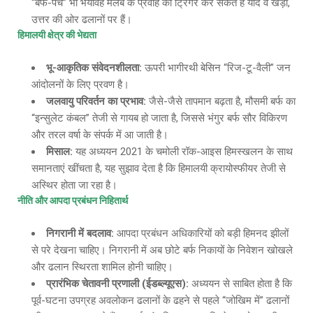
“बर्फ-पैच” भी भयावह मलबे के प्रवाह को ट्रिगर कर सकते हैं यदि वे खड़ी,
उत्तर की ओर ढलानों पर हैं।
हिमालयी क्षेत्र की भेद्यता
भू
-आकृतिक संवेदनशीलता:
ऊपरी भागीरथी बेसिन “रिज-टू-वैली” जन
आंदोलनों के लिए प्रवण है।
जलवायु परिवर्तन का प्रभाव
:
जैसे-जैसे तापमान बढ़ता है, मौसमी बर्फ का
“इन्सुलेट कंबल” तेजी से गायब हो जाता है, जिससे भंगुर बर्फ सौर विकिरण
और तरल वर्षा के संपर्क में आ जाती है।
मिसाल
:
यह अध्ययन 2021 के चमोली रॉक-आइस हिमस्खलन के साथ
समानताएं खींचता है, यह सुझाव देता है कि हिमालयी क्रायोस्फीयर तेजी से
अस्थिर होता जा रहा है।
नीति और आपदा प्रबंधन निहितार्थ
निगरानी में बदलाव
:
आपदा प्रबंधन अधिकारियों को बड़ी हिमनद झीलों
से परे देखना चाहिए। निगरानी में अब छोटे बर्फ निकायों के निवेशन खोखले
और ढलान स्थिरता शामिल होनी चाहिए।
प्रारंभिक चेतावनी प्रणाली
(ईडब्ल्यूएस):
अध्ययन से साबित होता है कि
पूर्व-घटना उपग्रह अवलोकन ढलानों के ढहने से पहले “जोखिम में” ढलानों