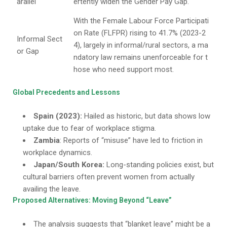
arallel
ertently widen the Gender Pay Gap.
With the Female Labour Force Participati
on Rate (FLFPR) rising to 41.7% (2023-2
Informal Sect
4), largely in informal/rural sectors, a ma
or Gap
ndatory law remains unenforceable for t
hose who need support most.
Global Precedents and Lessons
Spain (2023):
Hailed as historic, but data shows low
uptake due to fear of workplace stigma.
Zambia
: Reports of “misuse” have led to friction in
workplace dynamics.
Japan/South Korea:
Long-standing policies exist, but
cultural barriers often prevent women from actually
availing the leave.
Proposed Alternatives: Moving Beyond “Leave”
The analysis suggests that “blanket leave” might be a