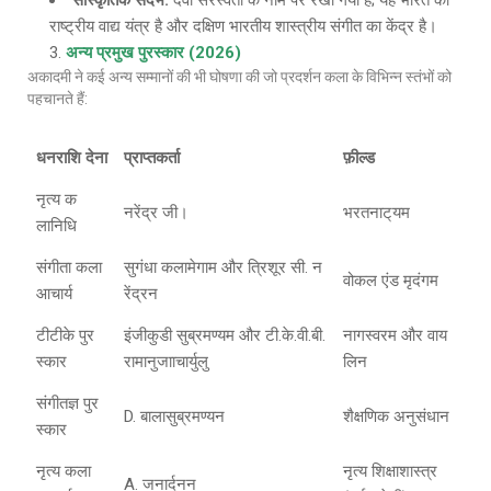
सांस्कृतिक संदर्भ
:
देवी सरस्वती के नाम पर रखा गया है; यह भारत का
राष्ट्रीय वाद्य यंत्र है और दक्षिण भारतीय शास्त्रीय संगीत का केंद्र है।
अन्य प्रमुख पुरस्कार (2026)
अकादमी ने कई अन्य सम्मानों की भी घोषणा की जो प्रदर्शन कला के विभिन्न स्तंभों को
पहचानते हैं:
धनराशि देना
प्राप्तकर्ता
फ़ील्ड
नृत्य क
नरेंद्र जी।
भरतनाट्‌यम
लानिधि
संगीता कला
सुगंधा कलामेगाम और त्रिशूर सी. न
वोकल एंड मृदंगम
आचार्य
रेंद्रन
टीटीके पुर
इंजीकुडी सुब्रमण्यम और टी.के.वी.बी.
नागस्वरम और वाय
स्कार
रामानुजााचार्युलु
लिन
संगीतज्ञ पुर
D. बालासुब्रमण्यन
शैक्षणिक अनुसंधान
स्कार
नृत्य कला
नृत्य शिक्षाशास्त्र
A. जनार्दनन