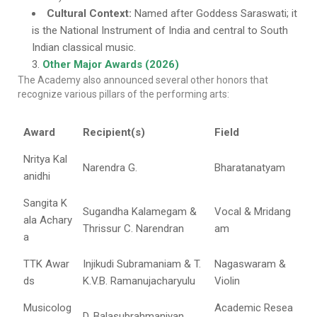
Cultural Context:
Named after Goddess Saraswati; it
is the National Instrument of India and central to South
Indian classical music.
Other Major Awards (2026)
The Academy also announced several other honors that
recognize various pillars of the performing arts:
Award
Recipient(s)
Field
Nritya Kal
Narendra G.
Bharatanatyam
anidhi
Sangita K
Sugandha Kalamegam &
Vocal & Mridang
ala Achary
Thrissur C. Narendran
am
a
TTK Awar
Injikudi Subramaniam & T.
Nagaswaram &
ds
K.V.B. Ramanujacharyulu
Violin
Musicolog
Academic Resea
D. Balasubrahmaniyan