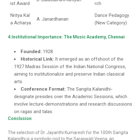
ist Award
rch
Nritya Kal
Dance Pedagogy
A. Janardhanan
a Acharya
(New Category)
4.Institutional Importance: The Music Academy, Chennai
Founded:
1928.
Historical Link:
It emerged as an offshoot of the
1927 Madras Session of the Indian National Congress,
aiming to institutionalize and preserve Indian classical
arts.
Conference Format:
The Sangita Kalanidhi-
designate presides over the Academic Sessions, which
involve lecture-demonstrations and research discussions
on ragas and talas.
Conclusion
The selection of Dr. Jayanthi Kumaresh for the 100th Sangita
Kalanidhi is a symbolic nod to the Saraswati Veena, an