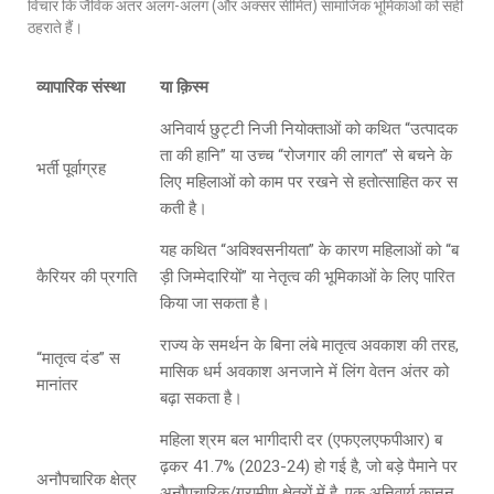
विचार कि जैविक अंतर अलग-अलग (और अक्सर सीमित) सामाजिक भूमिकाओं को सही
ठहराते हैं।
व्
‍यापारिक संस्‍था
या क़िस्
‍म
अनिवार्य छुट्टी निजी नियोक्ताओं को कथित “उत्पादक
ता की हानि” या उच्च “रोजगार की लागत” से बचने के
भर्ती पूर्वाग्रह
लिए महिलाओं को काम पर रखने से हतोत्साहित कर स
कती है।
यह कथित “अविश्वसनीयता” के कारण महिलाओं को “ब
कैरियर की प्रगति
ड़ी जिम्मेदारियों” या नेतृत्व की भूमिकाओं के लिए पारित
किया जा सकता है।
राज्य के समर्थन के बिना लंबे मातृत्व अवकाश की तरह,
“मातृत्व दंड” स
मासिक धर्म अवकाश अनजाने में लिंग वेतन अंतर को
मानांतर
बढ़ा सकता है।
महिला श्रम बल भागीदारी दर (एफएलएफपीआर) ब
ढ़कर 41.7% (2023-24) हो गई है, जो बड़े पैमाने पर
अनौपचारिक क्षेत्र
अनौपचारिक/ग्रामीण क्षेत्रों में है, एक अनिवार्य कानून