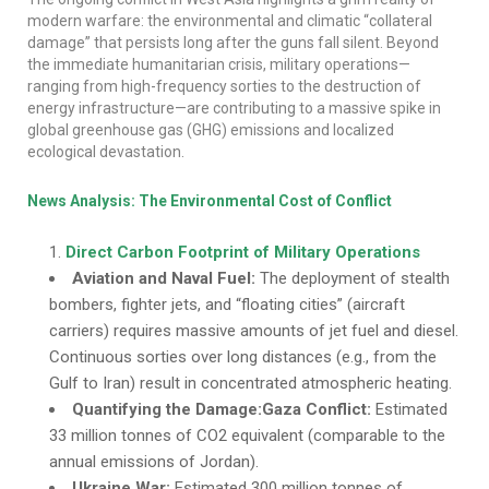
modern warfare: the environmental and climatic “collateral
damage” that persists long after the guns fall silent. Beyond
the immediate humanitarian crisis, military operations—
ranging from high-frequency sorties to the destruction of
energy infrastructure—are contributing to a massive spike in
global greenhouse gas (GHG) emissions and localized
ecological devastation.
News Analysis: The Environmental Cost of Conflict
Direct Carbon Footprint of Military Operations
Aviation and Naval Fuel:
The deployment of stealth
bombers, fighter jets, and “floating cities” (aircraft
carriers) requires massive amounts of jet fuel and diesel.
Continuous sorties over long distances (e.g., from the
Gulf to Iran) result in concentrated atmospheric heating.
Quantifying the Damage:Gaza Conflict:
Estimated
33 million tonnes of CO2 equivalent (comparable to the
annual emissions of Jordan).
Ukraine War:
Estimated 300 million tonnes of