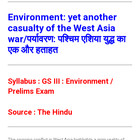
Environment: yet another
casualty of the West Asia
war/पर्यावरण: पश्चिम एशिया युद्ध का
एक और हताहत
Syllabus : GS III : Environment /
Prelims Exam
Source : The Hindu
The ongoing conflict in West Asia highlights a grim reality of