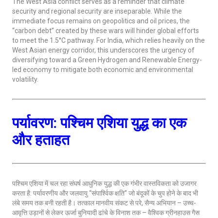
The West Asia conflict serves as a reminder that climate
security and regional security are inseparable. While the
immediate focus remains on geopolitics and oil prices, the
“carbon debt” created by these wars will hinder global efforts
to meet the 1.5°C pathway. For India, which relies heavily on the
West Asian energy corridor, this underscores the urgency of
diversifying toward a Green Hydrogen and Renewable Energy-
led economy to mitigate both economic and environmental
volatility.
पर्यावरण: पश्चिम एशिया युद्ध का एक
और हताहत
पश्चिम एशिया में चल रहा संघर्ष आधुनिक युद्ध की एक गंभीर वास्तविकता को उजागर
करता है: पर्यावरणीय और जलवायु “संपार्श्विक क्षति” जो बंदूकों के चुप होने के बाद भी
लंबे समय तक बनी रहती है। तत्काल मानवीय संकट से परे, सैन्य अभियान – उच्च-
आवृत्ति उड़ानों से लेकर ऊर्जा बुनियादी ढांचे के विनाश तक – वैश्विक ग्रीनहाउस गैस