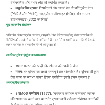
दीर्घकालिक और गंभीर क्षति को संदर्भित करता है।
वायुमंडलीय प्रभाव
:
विस्फोटकों और जलते तेल से पार्टिकुलेट मैटर
(PM2.5 और PM10), नाइट्रोजन ऑक्साइड (NOx), और सल्फर
डाइऑक्साइड (SO2) का रिहाई।
युद्ध का कार्बन लेखांकन
अधिकांश अंतरराष्ट्रीय जलवायु समझौते (जैसे पेरिस समझौते) सैन्य उत्सर्जन की
रिपोर्टिंग को सख्ती से अनिवार्य नहीं करते हैं। यह “सैन्य खामी” अक्सर किसी देश के
कार्बन पदचिह्न के वास्तविक पैमाने को छुपाती है।
सामरिक भूगोल
: होर्मुज जलडमरूमध्य
स्थान
:
फारस की खाड़ी और ओमान की खाड़ी के बीच।
महत्व
:
यह दुनिया का सबसे महत्वपूर्ण तेल चोकपॉइंट है। दुनिया की कुल
तेल खपत का लगभग पांचवां हिस्सा प्रतिदिन इससे होकर गुजरता है।
अंतर्राष्ट्रीय फ्रेमवर्क
ENMOD कन्वेंशन (1977):
“पर्यावरण संशोधन सम्मेलन” व्यापक,
लंबे समय तक चलने वाले या गंभीर प्रभाव वाली पर्यावरण संशोधन तकनीकों
के सैन्य उपयोग पर प्रतिबंध लगाता है।