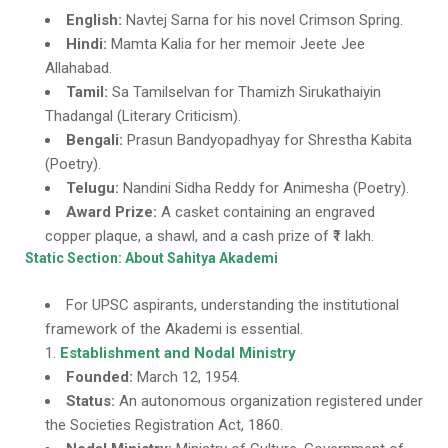
English:
Navtej Sarna for his novel Crimson Spring.
Hindi:
Mamta Kalia for her memoir Jeete Jee
Allahabad.
Tamil:
Sa Tamilselvan for Thamizh Sirukathaiyin
Thadangal (Literary Criticism).
Bengali:
Prasun Bandyopadhyay for Shrestha Kabita
(Poetry).
Telugu:
Nandini Sidha Reddy for Animesha (Poetry).
Award Prize:
A casket containing an engraved
copper plaque, a shawl, and a cash prize of ₹1 lakh.
Static Section: About Sahitya Akademi
For UPSC aspirants, understanding the institutional
framework of the Akademi is essential.
Establishment and Nodal Ministry
Founded:
March 12, 1954.
Status:
An autonomous organization registered under
the Societies Registration Act, 1860.