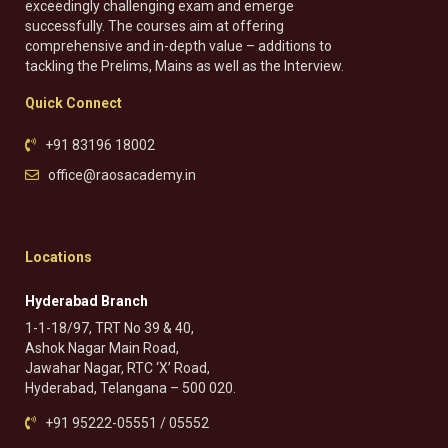
exceedingly challenging exam and emerge
successfully. The courses aim at offering
comprehensive and in-depth value – additions to
tackling the Prelims, Mains as well as the Interview.
Quick Connect
+91 83196 18002
office@raosacademy.in
Locations
Hyderabad Branch
1-1-18/97, TRT No 39 & 40,
Ashok Nagar Main Road,
Jawahar Nagar, RTC ‘X’ Road,
Hyderabad, Telangana – 500 020.
+91 95222-05551 / 05552