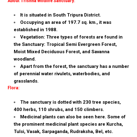
About Trishna Wildlife Sanctuary:
It is situated in South Tripura District.
Occupying an area of 197.7 sq. km., it was
established in 1988.
Vegetation: Three types of forests are found in
the Sanctuary: Tropical Semi Evergreen Forest,
Moist Mixed Deciduous Forest, and Savanna
woodland.
Apart from the forest, the sanctuary has a number
of perennial water rivulets, waterbodies, and
grasslands.
Flora:
The sanctuary is dotted with 230 tree species,
400 herbs, 110 shrubs, and 150 climbers.
Medicinal plants can also be seen here. Some of
the prominent medicinal plant species are Kurcha,
Tulsi, Vasak, Sarpaganda, Rudraksha, Bel, etc.