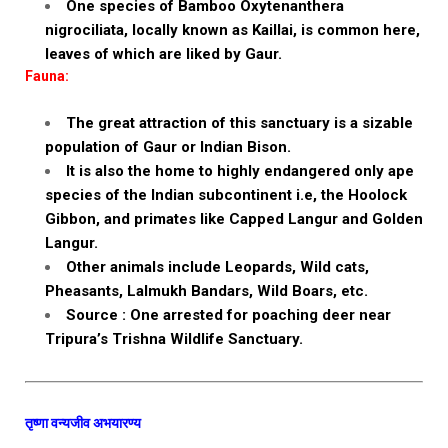
One species of Bamboo Oxytenanthera
nigrociliata, locally known as Kaillai, is common here,
leaves of which are liked by Gaur.
Fauna:
The great attraction of this sanctuary is a sizable
population of Gaur or Indian Bison.
It is also the home to highly endangered only ape
species of the Indian subcontinent i.e, the Hoolock
Gibbon, and primates like Capped Langur and Golden
Langur.
Other animals include Leopards, Wild cats,
Pheasants, Lalmukh Bandars, Wild Boars, etc.
Source : One arrested for poaching deer near
Tripura’s Trishna Wildlife Sanctuary.
तृष्णा वन्यजीव अभयारण्य