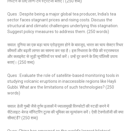
निपटने के लिए लॉन्ग-टर्म स्ट्रेटेजी बताएं। (250 शब्द)
Ques : Despite being a major global tea producer, India’s tea
sector faces stagnant prices and rising costs. Discuss the
structural and climatic challenges underlying this stagnation.
Suggest policy measures to address them. (250 words)
सवाल: दुनिया का एक बड़ा चाय प्रोड्यूसर होने के बावजूद, भारत का चाय सेक्टर स्थिर
कीमतों और बढ़ती लागत का सामना कर रहा है। इस स्थिरता के पीछे की स्ट्रक्चरल
और क्लाइमेट से जुड़ी चुनौतियों पर चर्चा करें। उन्हें दूर करने के लिए पॉलिसी उपाय
बताएं। (250 शब्द)
Ques : Evaluate the role of satellite-based monitoring tools in
studying volcanic eruptions in inaccessible regions like Hayli
Gubbi. What are the limitations of such technologies? (250
words)
सवाल: हेली गुब्बी जैसे दुर्गम इलाकों में ज्वालामुखी विस्फोटों की स्टडी करने में
सैटेलाइट-बेस्ड मॉनिटरिंग टूल्स की भूमिका का मूल्यांकन करें। ऐसी टेक्नोलॉजी की क्या
सीमाएं हैं? (250 शब्द)