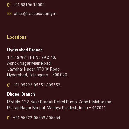
+91 83196 18002
office@raosacademy.in
Locations
Hyderabad Branch
1-1-18/97, TRT No 39 & 40,
Ashok Nagar Main Road,
Jawahar Nagar, RTC ‘X’ Road,
Hyderabad, Telangana – 500 020.
+91 95222-05551 / 05552
Bhopal Branch
Plot No. 132, Near Pragati Petrol Pump, Zone II, Maharana
Pratap Nagar Bhopal, Madhya Pradesh, India – 462011
+91 95222-05553 / 05554