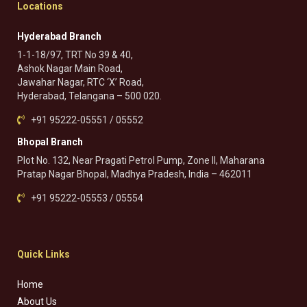
Locations
Hyderabad Branch
1-1-18/97, TRT No 39 & 40,
Ashok Nagar Main Road,
Jawahar Nagar, RTC ‘X’ Road,
Hyderabad, Telangana – 500 020.
+91 95222-05551 / 05552
Bhopal Branch
Plot No. 132, Near Pragati Petrol Pump, Zone II, Maharana
Pratap Nagar Bhopal, Madhya Pradesh, India – 462011
+91 95222-05553 / 05554
Quick Links
Home
About Us