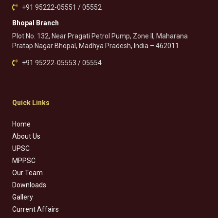
+91 95222-05551 / 05552
Bhopal Branch
Plot No. 132, Near Pragati Petrol Pump, Zone II, Maharana
Pratap Nagar Bhopal, Madhya Pradesh, India – 462011
+91 95222-05553 / 05554
Quick Links
Home
About Us
UPSC
MPPSC
Our Team
Downloads
Gallery
Current Affairs