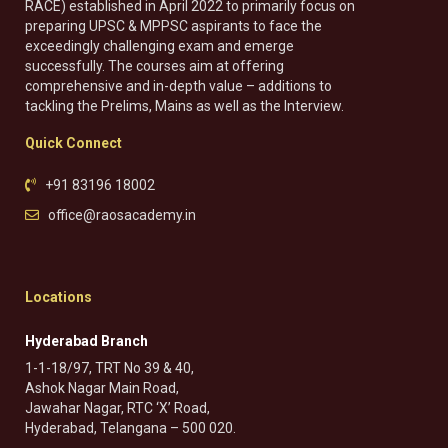
RACE) established in April 2022 to primarily focus on
preparing UPSC & MPPSC aspirants to face the
exceedingly challenging exam and emerge
successfully. The courses aim at offering
comprehensive and in-depth value – additions to
tackling the Prelims, Mains as well as the Interview.
Quick Connect
+91 83196 18002
office@raosacademy.in
Locations
Hyderabad Branch
1-1-18/97, TRT No 39 & 40,
Ashok Nagar Main Road,
Jawahar Nagar, RTC ‘X’ Road,
Hyderabad, Telangana – 500 020.