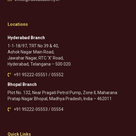
Locations
Hyderabad Branch
1-1-18/97, TRT No 39 & 40,
Ashok Nagar Main Road,
Jawahar Nagar, RTC ‘X’ Road,
Hyderabad, Telangana – 500 020.
+91 95222-05551 / 05552
Bhopal Branch
Plot No. 132, Near Pragati Petrol Pump, Zone II, Maharana
Pratap Nagar Bhopal, Madhya Pradesh, India – 462011
+91 95222-05553 / 05554
Quick Links