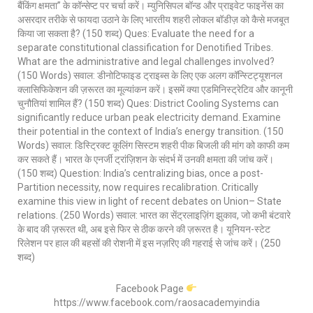
बैंकिंग क्षमता” के कॉन्सेप्ट पर चर्चा करें। म्युनिसिपल बॉन्ड और प्राइवेट फाइनेंस का
असरदार तरीके से फायदा उठाने के लिए भारतीय शहरी लोकल बॉडीज़ को कैसे मजबूत
किया जा सकता है? (150 शब्द) Ques: Evaluate the need for a
separate constitutional classification for Denotified Tribes.
What are the administrative and legal challenges involved?
(150 Words) सवाल: डीनोटिफाइड ट्राइब्स के लिए एक अलग कॉन्स्टिट्यूशनल
क्लासिफिकेशन की ज़रूरत का मूल्यांकन करें। इसमें क्या एडमिनिस्ट्रेटिव और कानूनी
चुनौतियां शामिल हैं? (150 शब्द) Ques: District Cooling Systems can
significantly reduce urban peak electricity demand. Examine
their potential in the context of India’s energy transition. (150
Words) सवाल: डिस्ट्रिक्ट कूलिंग सिस्टम शहरी पीक बिजली की मांग को काफी कम
कर सकते हैं। भारत के एनर्जी ट्रांज़िशन के संदर्भ में उनकी क्षमता की जांच करें।
(150 शब्द) Question: India’s centralizing bias, once a post-
Partition necessity, now requires recalibration. Critically
examine this view in light of recent debates on Union– State
relations. (250 Words) सवाल: भारत का सेंट्रलाइज़िंग झुकाव, जो कभी बंटवारे
के बाद की ज़रूरत थी, अब इसे फिर से ठीक करने की ज़रूरत है। यूनियन-स्टेट
रिलेशन पर हाल की बहसों की रोशनी में इस नज़रिए की गहराई से जांच करें। (250
शब्द)
Facebook Page
https://www.facebook.com/raosacademyindia