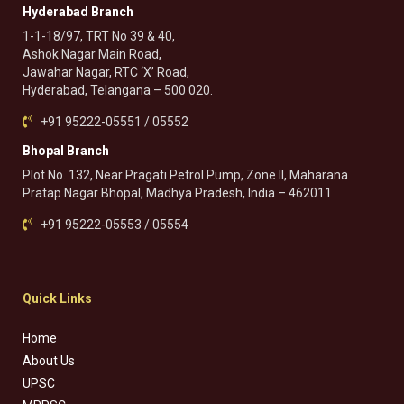
Hyderabad Branch
1-1-18/97, TRT No 39 & 40,
Ashok Nagar Main Road,
Jawahar Nagar, RTC ‘X’ Road,
Hyderabad, Telangana – 500 020.
+91 95222-05551 / 05552
Bhopal Branch
Plot No. 132, Near Pragati Petrol Pump, Zone II, Maharana
Pratap Nagar Bhopal, Madhya Pradesh, India – 462011
+91 95222-05553 / 05554
Quick Links
Home
About Us
UPSC