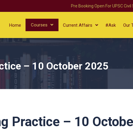
Pre Booking Open For UPSC Civil
Courses
Home
Current Affairs
#Ask
Our 
ctice – 10 October 2025
g Practice – 10 Octobe