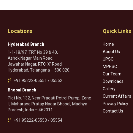
Locations
Quick Links
Hyderabad Branch
Home
About Us
1-1-18/97, TRT No 39 & 40,
Ashok Nagar Main Road,
UPSC
Jawahar Nagar, RTC ‘X’ Road,
MPPSC
Hyderabad, Telangana – 500 020.
Our Team
+91 95222-05551 / 05552
Downloads
Gallery
Bhopal Branch
Current Affairs
Plot No. 132, Near Pragati Petrol Pump, Zone
Privacy Policy
II, Maharana Pratap Nagar Bhopal, Madhya
Pradesh, India – 462011
Contact Us
+91 95222-05553 / 05554