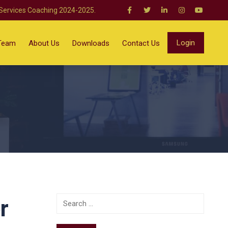
 Services Coaching 2024-2025.
Login
Team
About Us
Downloads
Contact Us
r