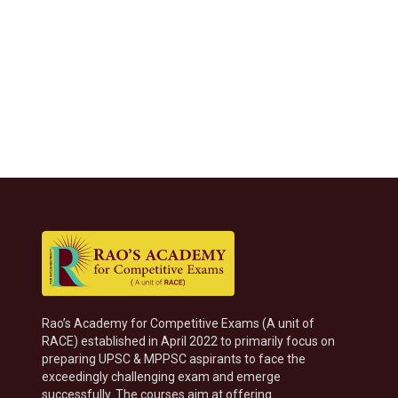
Rao’s Academy for Competitive Exams (A unit of
RACE) established in April 2022 to primarily focus on
preparing UPSC & MPPSC aspirants to face the
exceedingly challenging exam and emerge
successfully. The courses aim at offering