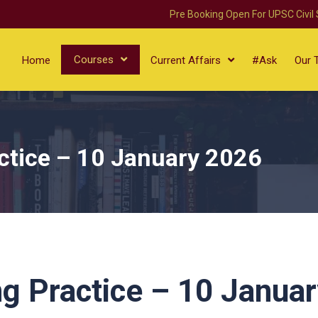
Pre Booking Open For UPSC Civil
Courses
Home
Current Affairs
#Ask
Our 
ctice – 10 January 2026
g Practice – 10 Januar