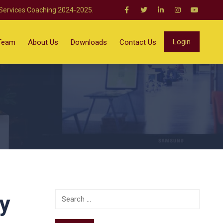
 Services Coaching 2024-2025.
Login
Team
About Us
Downloads
Contact Us
y