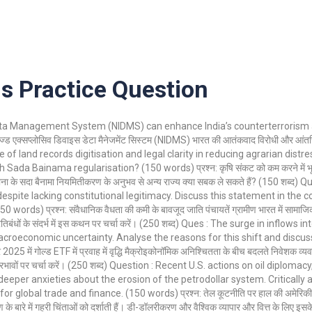
 Practice Question
Data Management System (NIDMS) can enhance India’s counterterrorism 
्ड एक्सप्लोसिव डिवाइस डेटा मैनेजमेंट सिस्टम (NIDMS) भारत की आतंकवाद विरोधी और आंतरि
e role of land records digitisation and legal clarity in reducing agrarian distr
 Bainama regularisation? (150 words) प्रश्न: कृषि संकट को कम करने में भूमि 
ना के सदा बैनामा नियमितीकरण के अनुभव से अन्य राज्य क्या सबक ले सकते हैं? (150 शब्द) 
despite lacking constitutional legitimacy. Discuss this statement in the c
प्रश्न: संवैधानिक वैधता की कमी के बावजूद जाति पंचायतें ग्रामीण भारत में सामाजिक
ा प्रतिबंधों के संदर्भ में इस कथन पर चर्चा करें। (250 शब्द) Ques : The surge in inflows
roeconomic uncertainty. Analyse the reasons for this shift and discuss
ें गोल्ड ETF में प्रवाह में वृद्धि मैक्रोइकोनॉमिक अनिश्चितता के बीच बदलते निवेशक व्यवह
सके प्रभावों पर चर्चा करें। (250 शब्द) Question : Recent U.S. actions on oil diplomac
deeper anxieties about the erosion of the petrodollar system. Critically 
global trade and finance. (150 words) प्रश्न: तेल कूटनीति पर हाल की अमेरिकी कार
के बारे में गहरी चिंताओं को दर्शाती हैं। डी-डॉलरीकरण और वैश्विक व्यापार और वित्त के लिए इसके प