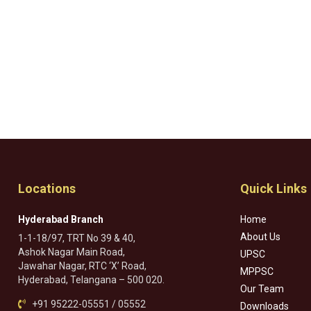
Locations
Quick Links
Hyderabad Branch
Home
About Us
1-1-18/97, TRT No 39 & 40,
Ashok Nagar Main Road,
UPSC
Jawahar Nagar, RTC ‘X’ Road,
MPPSC
Hyderabad, Telangana – 500 020.
Our Team
+91 95222-05551 / 05552
Downloads