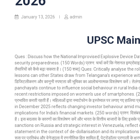
2026
January 13, 2026
admin
UPSC Mains
Ques : Discuss how the National Improvised Explosive Device 
security preparedness. (150 Words) प्रश्न: चर्चा करें कि नेशनल इम्प्रोवाइज
तैयारियों को कैसे बढ़ा सकता है। (150 शब्द) Ques: Critically analyse th
lessons can other States draw from Telangana’s experience with Sada
डिजिटलीकरण और कानूनी स्पष्टता की भूमिका का आलोचनात्मक विश्लेषण करें। तेलंगा
panchayats continue to influence social behaviour in rural India 
recent restrictions imposed on women’s use of smartphones. (250 words) 
प्रभावित करती रहती हैं। महिलाओं द्वारा स्मार्टफोन के इस्तेमाल पर लगाए गए हालिय
in December 2025 reflects changing investor behaviour amid mac
implications for India’s financial markets. (250 words) प्रश्न: दिसंबर 2025 म
है। इस बदलाव के कारणों का विश्लेषण करें और भारत के वित्तीय बाजारों के लिए इ
sanctions on Russia and strategic interest in Venezuela, reflect 
statement in the context of de-dollarisation and its implications for 
रूस पर प्रतिबंध और वेनेजुएला में रणनीतिक हित शामिल हैं, पेट्रोडॉलर प्रणाली के क्षरण 