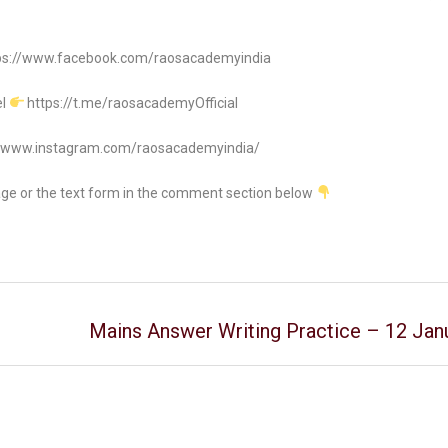
ps://www.facebook.com/raosacademyindia
el
https://t.me/raosacademyOfficial
//www.instagram.com/raosacademyindia/
age or the text form in the comment section below
Mains Answer Writing Practice – 12 Jan