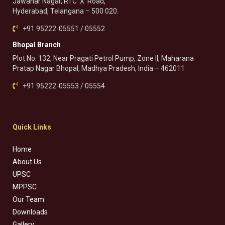
Jawahar Nagar, RTC ‘X’ Road,
Hyderabad, Telangana – 500 020.
+91 95222-05551 / 05552
Bhopal Branch
Plot No. 132, Near Pragati Petrol Pump, Zone II, Maharana
Pratap Nagar Bhopal, Madhya Pradesh, India – 462011
+91 95222-05553 / 05554
Quick Links
Home
About Us
UPSC
MPPSC
Our Team
Downloads
Gallery