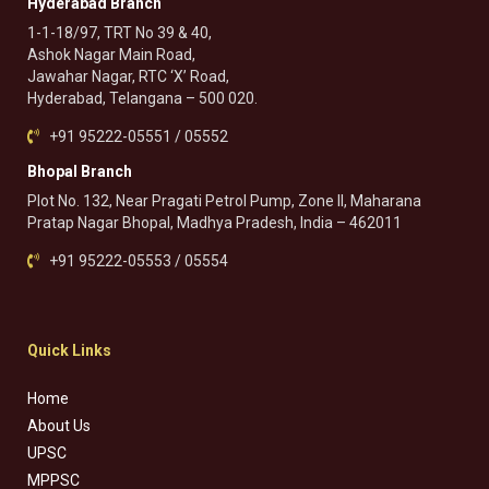
Hyderabad Branch
1-1-18/97, TRT No 39 & 40,
Ashok Nagar Main Road,
Jawahar Nagar, RTC ‘X’ Road,
Hyderabad, Telangana – 500 020.
+91 95222-05551 / 05552
Bhopal Branch
Plot No. 132, Near Pragati Petrol Pump, Zone II, Maharana
Pratap Nagar Bhopal, Madhya Pradesh, India – 462011
+91 95222-05553 / 05554
Quick Links
Home
About Us
UPSC
MPPSC