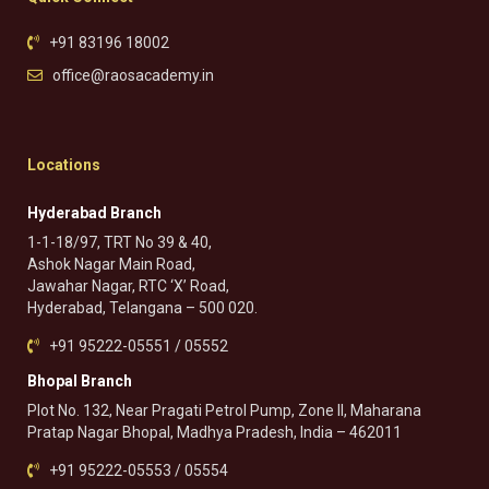
+91 83196 18002
office@raosacademy.in
Locations
Hyderabad Branch
1-1-18/97, TRT No 39 & 40,
Ashok Nagar Main Road,
Jawahar Nagar, RTC ‘X’ Road,
Hyderabad, Telangana – 500 020.
+91 95222-05551 / 05552
Bhopal Branch
Plot No. 132, Near Pragati Petrol Pump, Zone II, Maharana
Pratap Nagar Bhopal, Madhya Pradesh, India – 462011
+91 95222-05553 / 05554