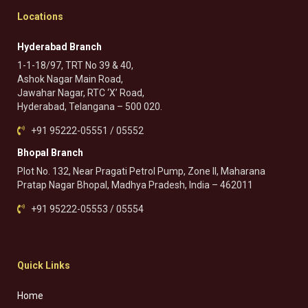
Locations
Hyderabad Branch
1-1-18/97, TRT No 39 & 40,
Ashok Nagar Main Road,
Jawahar Nagar, RTC ‘X’ Road,
Hyderabad, Telangana – 500 020.
+91 95222-05551 / 05552
Bhopal Branch
Plot No. 132, Near Pragati Petrol Pump, Zone II, Maharana
Pratap Nagar Bhopal, Madhya Pradesh, India – 462011
+91 95222-05553 / 05554
Quick Links
Home