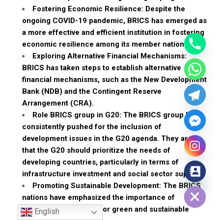
Fostering Economic Resilience: Despite the
ongoing COVID-19 pandemic, BRICS has emerged as
a more effective and efficient institution in fostering
economic resilience among its member nations.
Exploring Alternative Financial Mechanisms:
BRICS has taken steps to establish alternative
financial mechanisms, such as the New Development
Bank (NDB) and the Contingent Reserve
Arrangement (CRA).
Role BRICS group in G20: The BRICS group has
consistently pushed for the inclusion of
development issues in the G20 agenda. They argue
that the G20 should prioritize the needs of
developing countries, particularly in terms of
infrastructure investment and social sector support
Hide chaty
Promoting Sustainable Development: The BRICS
nations have emphasized the importance of
responsible financing for green and sustainable
English