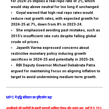
for 2024-25 implies a real repo rate of 2%, which
would stay above neutral for too long if unchanged.
Goyal warned that high real repo rates would
reduce real growth rates, with expected growth for
2024-25 at 7%, down from 8% in 2023-24.
She emphasised avoiding past mistakes, such as
2015’s insufficient rate cuts despite falling global
crude oil prices.
Jayanth Varma expressed concerns about
restrictive monetary policy inducing growth
sacrifices in 2024-25 and potentially in 2025-26.
RBI Deputy Governor Michael Debabrata Patra
argued for maintaining focus on aligning inflation to
target to avoid undermining medium-term growth.
MPC में वृद्धि बलिदान का दृष्टिकोण बढ़ा
आरबीआई की एमपीसी के बाहरी सदस्यों आशिमा गोयल और जयंत आर. वर्मा ने 0.25%