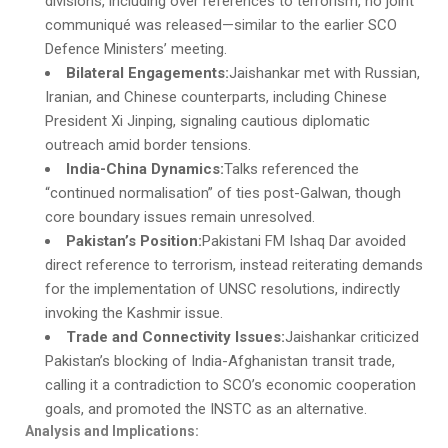
divisions, including over references to terrorism, no joint
communiqué was released—similar to the earlier SCO
Defence Ministers’ meeting.
Bilateral Engagements:
Jaishankar met with Russian,
Iranian, and Chinese counterparts, including Chinese
President Xi Jinping, signaling cautious diplomatic
outreach amid border tensions.
India-China Dynamics:
Talks referenced the
“continued normalisation” of ties post-Galwan, though
core boundary issues remain unresolved.
Pakistan’s Position:
Pakistani FM Ishaq Dar avoided
direct reference to terrorism, instead reiterating demands
for the implementation of UNSC resolutions, indirectly
invoking the Kashmir issue.
Trade and Connectivity Issues:
Jaishankar criticized
Pakistan’s blocking of India-Afghanistan transit trade,
calling it a contradiction to SCO’s economic cooperation
goals, and promoted the INSTC as an alternative.
Analysis and Implications: