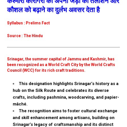
कश्मीरी कारीगरों को अपनी जड़ों को तलाशने और
कौशल को बढ़ाने का दुर्लभ अवसर देता है
Syllabus : Prelims Fact
Source : The Hindu
Srinagar, the summer capital of Jammu and Kashmir, has
been recognized as a World Craft City by the World Crafts
Council (WCC) for its rich craft traditions.
This designation highlights Srinagar’s history as a
hub on the Silk Route and celebrates its diverse
crafts, including pashmina, woodcarving, and papier-
mâché.
The recognition aims to foster cultural exchange
and skill enhancement among artisans, building on
Srinagar’s legacy of craftsmanship and its distinct