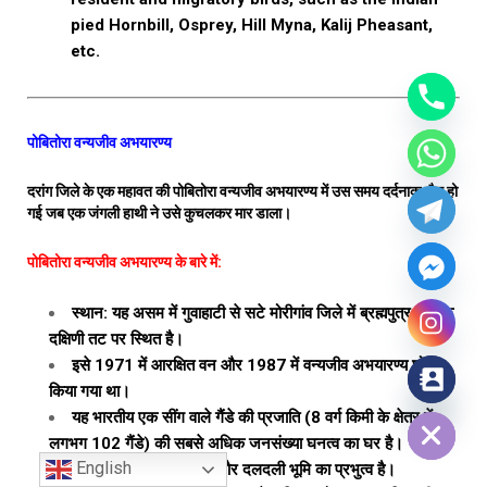
pied Hornbill, Osprey, Hill Myna, Kalij Pheasant,
etc.
पोबितोरा वन्यजीव अभयारण्य
दरांग जिले के एक महावत की पोबितोरा वन्यजीव अभयारण्य में उस समय दर्दनाक मौत हो
गई जब एक जंगली हाथी ने उसे कुचलकर मार डाला।
पोबितोरा वन्यजीव अभयारण्य के बारे में:
स्थान: यह असम में गुवाहाटी से सटे मोरीगांव जिले में ब्रह्मपुत्र नदी के
दक्षिणी तट पर स्थित है।
इसे 1971 में आरक्षित वन और 1987 में वन्यजीव अभयारण्य घोषित
किया गया था।
Hide chaty
यह भारतीय एक सींग वाले गैंडे की प्रजाति (8 वर्ग किमी के क्षेत्र में
लगभग 102 गैंडे) की सबसे अधिक जनसंख्या घनत्व का घर है।
English
भूदृश्य: इसमें जलोढ़ तराई और दलदली भूमि का प्रभुत्व है।