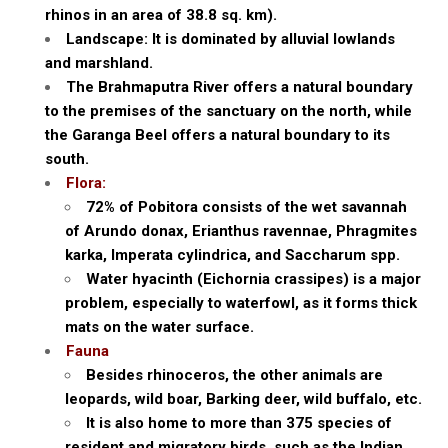
rhinos in an area of 38.8 sq. km).
Landscape: It is dominated by alluvial lowlands
and marshland.
The Brahmaputra River offers a natural boundary
to the premises of the sanctuary on the north, while
the Garanga Beel offers a natural boundary to its
south.
Flora:
72% of Pobitora consists of the wet savannah
of Arundo donax, Erianthus ravennae, Phragmites
karka, Imperata cylindrica, and Saccharum spp.
Water hyacinth (Eichornia crassipes) is a major
problem, especially to waterfowl, as it forms thick
mats on the water surface.
Fauna
Besides rhinoceros, the other animals are
leopards, wild boar, Barking deer, wild buffalo, etc.
It is also home to more than 375 species of
resident and migratory birds, such as the Indian