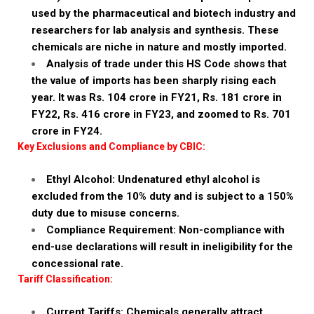
used by the pharmaceutical and biotech industry and
researchers for lab analysis and synthesis. These
chemicals are niche in nature and mostly imported.
Analysis of trade under this HS Code shows that
the value of imports has been sharply rising each
year. It was Rs. 104 crore in FY21, Rs. 181 crore in
FY22, Rs. 416 crore in FY23, and zoomed to Rs. 701
crore in FY24.
Key Exclusions and Compliance by CBIC:
Ethyl Alcohol: Undenatured ethyl alcohol is
excluded from the 10% duty and is subject to a 150%
duty due to misuse concerns.
Compliance Requirement: Non-compliance with
end-use declarations will result in ineligibility for the
concessional rate.
Tariff Classification:
Current Tariffs: Chemicals generally attract