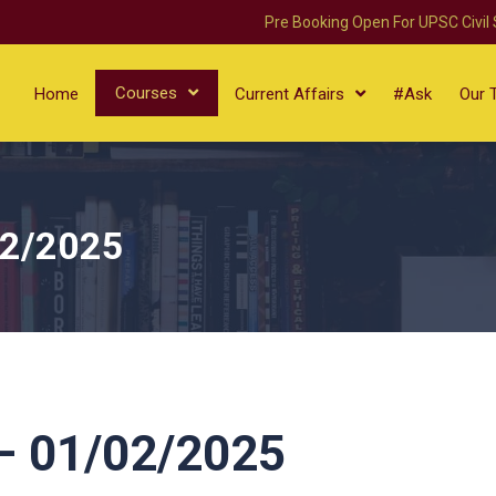
Pre Booking Open For UPSC Civil
Courses
Home
Current Affairs
#Ask
Our 
02/2025
 01/02/2025