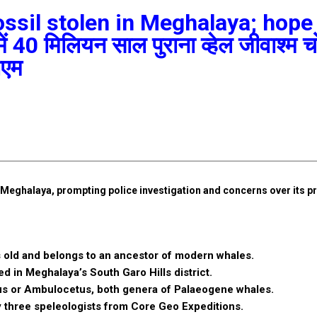
ossil stolen in Meghalaya; hope
40 मिलियन साल पुराना व्हेल जीवाश्म च
ीएम
 Meghalaya, prompting police investigation and concerns over its p
rs old and belongs to an ancestor of modern whales.
ted in Meghalaya’s South Garo Hills district.
tus or Ambulocetus, both genera of Palaeogene whales.
three speleologists from Core Geo Expeditions.