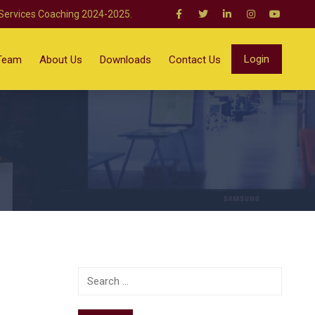
 Services Coaching 2024-2025.
Login
Team
About Us
Downloads
Contact Us