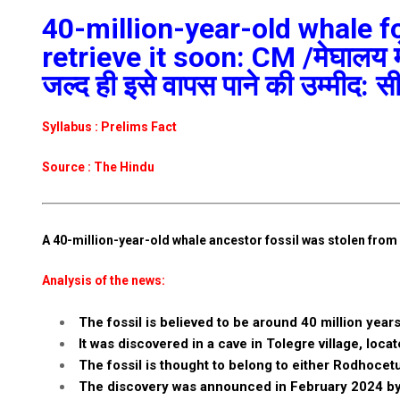
40-million-year-old whale f
retrieve it soon: CM /मेघालय में 
जल्द ही इसे वापस पाने की उम्मीद: स
Syllabus : Prelims Fact
Source : The Hindu
A 40-million-year-old whale ancestor fossil was stolen from
Analysis of the news:
The fossil is believed to be around 40 million yea
It was discovered in a cave in Tolegre village, loca
The fossil is thought to belong to either Rodhoce
The discovery was announced in February 2024 by 