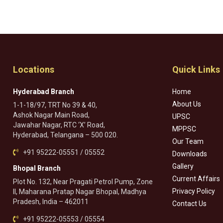
Locations
Quick Links
Hyderabad Branch
Home
About Us
1-1-18/97, TRT No 39 & 40,
Ashok Nagar Main Road,
UPSC
Jawahar Nagar, RTC ‘X’ Road,
MPPSC
Hyderabad, Telangana – 500 020.
Our Team
+91 95222-05551 / 05552
Downloads
Gallery
Bhopal Branch
Current Affairs
Plot No. 132, Near Pragati Petrol Pump, Zone
Privacy Policy
II, Maharana Pratap Nagar Bhopal, Madhya
Pradesh, India – 462011
Contact Us
+91 95222-05553 / 05554