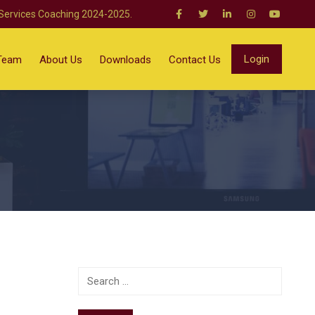
 Services Coaching 2024-2025.
Login
Team
About Us
Downloads
Contact Us