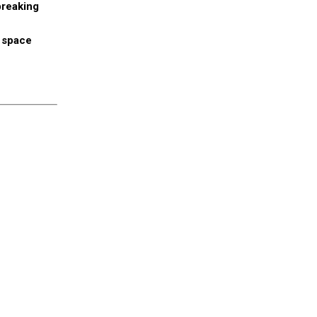
breaking
n space