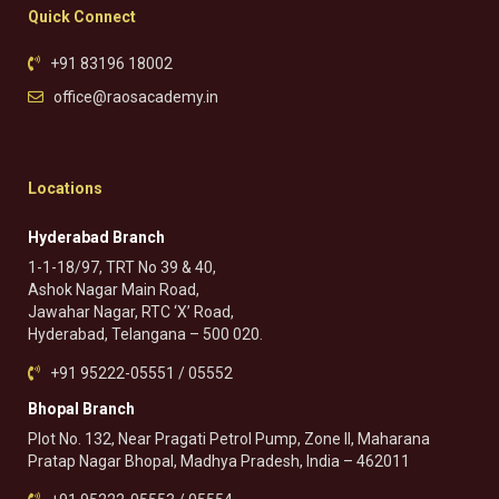
Quick Connect
+91 83196 18002
office@raosacademy.in
Locations
Hyderabad Branch
1-1-18/97, TRT No 39 & 40,
Ashok Nagar Main Road,
Jawahar Nagar, RTC ‘X’ Road,
Hyderabad, Telangana – 500 020.
+91 95222-05551 / 05552
Bhopal Branch
Plot No. 132, Near Pragati Petrol Pump, Zone II, Maharana
Pratap Nagar Bhopal, Madhya Pradesh, India – 462011