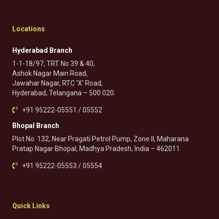
Locations
Hyderabad Branch
1-1-18/97, TRT No 39 & 40,
Ashok Nagar Main Road,
Jawahar Nagar, RTC ‘X’ Road,
Hyderabad, Telangana – 500 020.
+91 95222-05551 / 05552
Bhopal Branch
Plot No. 132, Near Pragati Petrol Pump, Zone II, Maharana
Pratap Nagar Bhopal, Madhya Pradesh, India – 462011
+91 95222-05553 / 05554
Quick Links