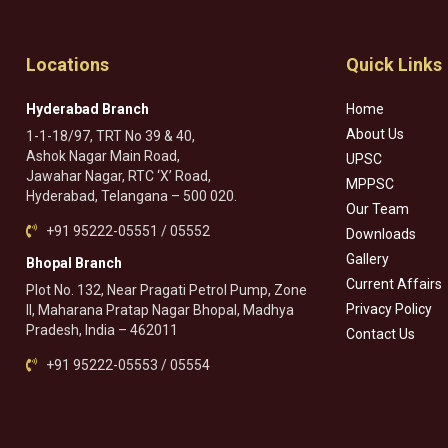
Locations
Quick Links
Hyderabad Branch
Home
About Us
1-1-18/97, TRT No 39 & 40,
Ashok Nagar Main Road,
UPSC
Jawahar Nagar, RTC ‘X’ Road,
MPPSC
Hyderabad, Telangana – 500 020.
Our Team
+91 95222-05551 / 05552
Downloads
Gallery
Bhopal Branch
Current Affairs
Plot No. 132, Near Pragati Petrol Pump, Zone
Privacy Policy
II, Maharana Pratap Nagar Bhopal, Madhya
Pradesh, India – 462011
Contact Us
+91 95222-05553 / 05554