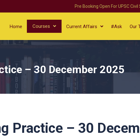
Pre Booking Open For UPSC Civil
Courses
Home
Current Affairs
#Ask
Our 
ctice – 30 December 2025
ng Practice – 30 Dece