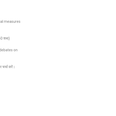
ical measures
50 शब्द)
f debates on
 चर्चा करें।