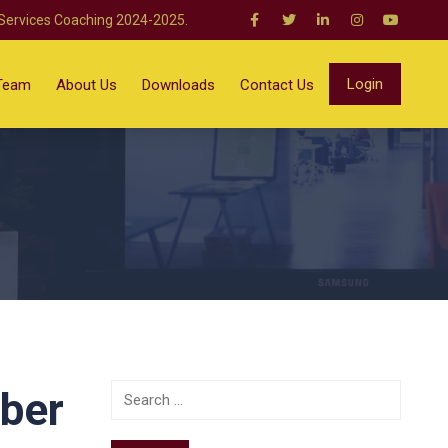
 Services Coaching 2024-2025.
Login
Team
About Us
Downloads
Contact Us
mber