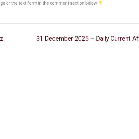
age or the text form in the comment section below
iz
31 December 2025 – Daily Current Aff