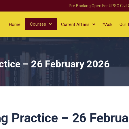
Pre Booking Open For UPSC Civil
Courses
Home
Current Affairs
#Ask
Our 
ctice – 26 February 2026
g Practice – 26 Februa