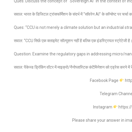
Ques: Discuss the concept of “Sovereign AI” in the context of Ind
सवाल: भारत के डिजिटल ट्रांसफॉर्मेशन के संदर्भ में “सॉवरेन AI” के कॉन्सेप्ट पर चर्चा 
Ques: “CCU is not merely a climate solution but an industrial stra
सवाल: “CCU सिर्फ़ एक क्लाइमेट सॉल्यूशन नहीं है बल्कि एक इंडस्ट्रियल स्ट्रेटेजी है।”
Question: Examine the regulatory gaps in addressing micro/nan
सवाल: पैकेज्ड ड्रिंकिंग वॉटर में माइक्रो/नैनोप्लास्टिक कंटैमिनेशन को एड्रेस करने में
Facebook Page
htt
Telegram Chann
Instagram
https:
Please share your answer in im