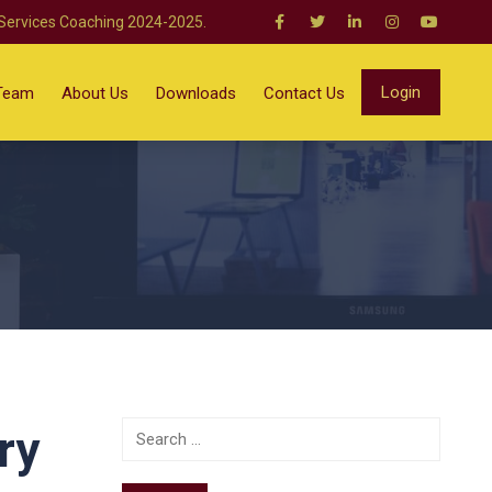
 Services Coaching 2024-2025.
Login
Team
About Us
Downloads
Contact Us
ry