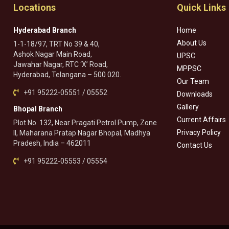
Locations
Quick Links
Hyderabad Branch
Home
About Us
1-1-18/97, TRT No 39 & 40,
Ashok Nagar Main Road,
UPSC
Jawahar Nagar, RTC ‘X’ Road,
MPPSC
Hyderabad, Telangana – 500 020.
Our Team
+91 95222-05551 / 05552
Downloads
Gallery
Bhopal Branch
Current Affairs
Plot No. 132, Near Pragati Petrol Pump, Zone
Privacy Policy
II, Maharana Pratap Nagar Bhopal, Madhya
Pradesh, India – 462011
Contact Us
+91 95222-05553 / 05554