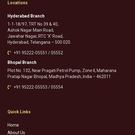
Locations
Hyderabad Branch
1-1-18/97, TRT No 39 & 40,
Ashok Nagar Main Road,
Jawahar Nagar, RTC ‘X’ Road,
Hyderabad, Telangana – 500 020.
+91 95222-05551 / 05552
Bhopal Branch
Plot No. 132, Near Pragati Petrol Pump, Zone II, Maharana
Pratap Nagar Bhopal, Madhya Pradesh, India – 462011
+91 95222-05553 / 05554
Quick Links
Home
About Us