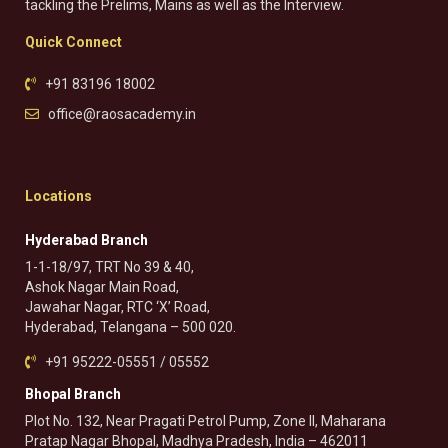
tackling the Prelims, Mains as well as the Interview.
Quick Connect
+91 83196 18002
office@raosacademy.in
Locations
Hyderabad Branch
1-1-18/97, TRT No 39 & 40,
Ashok Nagar Main Road,
Jawahar Nagar, RTC ‘X’ Road,
Hyderabad, Telangana – 500 020.
+91 95222-05551 / 05552
Bhopal Branch
Plot No. 132, Near Pragati Petrol Pump, Zone II, Maharana
Pratap Nagar Bhopal, Madhya Pradesh, India – 462011