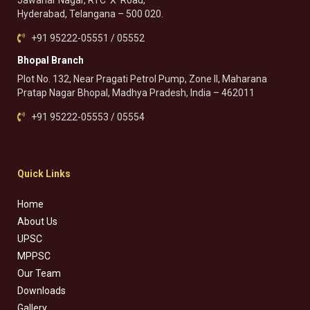
Jawahar Nagar, RTC ‘X’ Road,
Hyderabad, Telangana – 500 020.
+91 95222-05551 / 05552
Bhopal Branch
Plot No. 132, Near Pragati Petrol Pump, Zone II, Maharana
Pratap Nagar Bhopal, Madhya Pradesh, India – 462011
+91 95222-05553 / 05554
Quick Links
Home
About Us
UPSC
MPPSC
Our Team
Downloads
Gallery