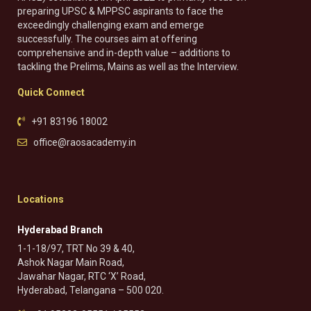
preparing UPSC & MPPSC aspirants to face the
exceedingly challenging exam and emerge
successfully. The courses aim at offering
comprehensive and in-depth value – additions to
tackling the Prelims, Mains as well as the Interview.
Quick Connect
+91 83196 18002
office@raosacademy.in
Locations
Hyderabad Branch
1-1-18/97, TRT No 39 & 40,
Ashok Nagar Main Road,
Jawahar Nagar, RTC ‘X’ Road,
Hyderabad, Telangana – 500 020.