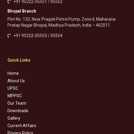
+91 95222-05551 / 05552
Bhopal Branch
Plot No. 132, Near Pragati Petrol Pump, Zone II, Maharana
Pratap Nagar Bhopal, Madhya Pradesh, India – 462011
+91 95222-05553 / 05554
Quick Links
Home
About Us
UPSC
MPPSC
Our Team
Downloads
Gallery
Current Affairs
Privacy Policy