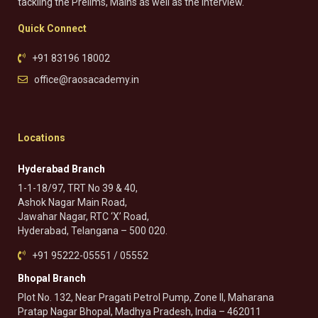
tackling the Prelims, Mains as well as the Interview.
Quick Connect
+91 83196 18002
office@raosacademy.in
Locations
Hyderabad Branch
1-1-18/97, TRT No 39 & 40,
Ashok Nagar Main Road,
Jawahar Nagar, RTC ‘X’ Road,
Hyderabad, Telangana – 500 020.
+91 95222-05551 / 05552
Bhopal Branch
Plot No. 132, Near Pragati Petrol Pump, Zone II, Maharana
Pratap Nagar Bhopal, Madhya Pradesh, India – 462011