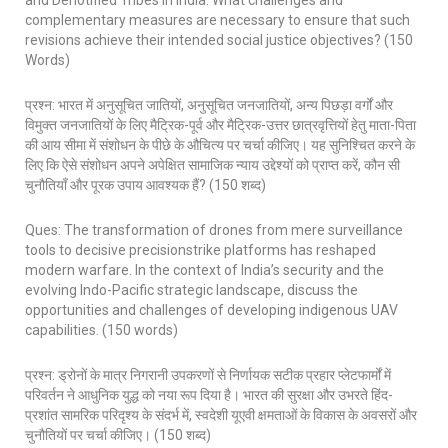
and Denotified Tribes in India. What challenges and
complementary measures are necessary to ensure that such
revisions achieve their intended social justice objectives? (150
Words)
प्रश्न: भारत में अनुसूचित जातियों, अनुसूचित जनजातियों, अन्य पिछड़ा वर्गों और
विमुक्त जनजातियों के लिए मैट्रिक-पूर्व और मैट्रिक-उत्तर छात्रवृत्तियों हेतु माता-पिता
की आय सीमा में संशोधन के पीछे के औचित्य पर चर्चा कीजिए। यह सुनिश्चित करने के
लिए कि ऐसे संशोधन अपने अपेक्षित सामाजिक न्याय उद्देश्यों को प्राप्त करें, कौन सी
चुनौतियाँ और पूरक उपाय आवश्यक हैं? (150 शब्द)
Ques: The transformation of drones from mere surveillance
tools to decisive precisionstrike platforms has reshaped
modern warfare. In the context of India’s security and the
evolving Indo-Pacific strategic landscape, discuss the
opportunities and challenges of developing indigenous UAV
capabilities. (150 words)
प्रश्न: ड्रोनों के मात्र निगरानी उपकरणों से निर्णायक सटीक प्रहार प्लेटफार्मों में
परिवर्तन ने आधुनिक युद्ध को नया रूप दिया है। भारत की सुरक्षा और उभरते हिंद-
प्रशांत सामरिक परिदृश्य के संदर्भ में, स्वदेशी यूएवी क्षमताओं के विकास के अवसरों और
चुनौतियों पर चर्चा कीजिए। (150 शब्द)