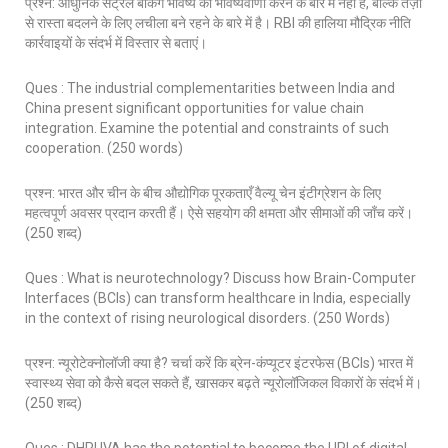
प्रश्न: आधुनिक सेंट्रल बैंकिंग भविष्य की भविष्यवाणी करने के बारे में नहीं है, बल्कि तेज़ी
से रास्ता बदलने के लिए लचीला बने रहने के बारे में है। RBI की हालिया मौद्रिक नीति
कार्रवाइयों के संदर्भ में विस्तार से बताएं।
Ques : The industrial complementarities between India and
China present significant opportunities for value chain
integration. Examine the potential and constraints of such
cooperation. (250 words)
प्रश्न: भारत और चीन के बीच औद्योगिक पूरकताएँ वैल्यू चेन इंटीग्रेशन के लिए
महत्वपूर्ण अवसर प्रदान करती हैं। ऐसे सहयोग की क्षमता और सीमाओं की जाँच करें।
(250 शब्द)
Ques : What is neurotechnology? Discuss how Brain-Computer
Interfaces (BCIs) can transform healthcare in India, especially
in the context of rising neurological disorders. (250 Words)
प्रश्न: न्यूरोटेक्नोलॉजी क्या है? चर्चा करें कि ब्रेन-कंप्यूटर इंटरफेस (BCIs) भारत में
स्वास्थ्य सेवा को कैसे बदल सकते हैं, खासकर बढ़ते न्यूरोलॉजिकल विकारों के संदर्भ में।
(250 शब्द)