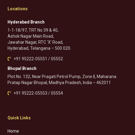
Locations
Hyderabad Branch
1-1-18/97, TRT No 39 & 40,
Ashok Nagar Main Road,
Jawahar Nagar, RTC ‘X’ Road,
Hyderabad, Telangana – 500 020.
+91 95222-05551 / 05552
Bhopal Branch
Plot No. 132, Near Pragati Petrol Pump, Zone II, Maharana
Pratap Nagar Bhopal, Madhya Pradesh, India – 462011
+91 95222-05553 / 05554
Quick Links
Home