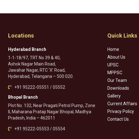
Locations
Quick Links
Hyderabad Branch
Home
About Us
1-1-18/97, TRT No 39 & 40,
Ashok Nagar Main Road,
UPSC
Jawahar Nagar, RTC ‘X’ Road,
MPPSC
Hyderabad, Telangana – 500 020.
Our Team
+91 95222-05551 / 05552
Downloads
Gallery
Bhopal Branch
Current Affairs
Plot No. 132, Near Pragati Petrol Pump, Zone
Privacy Policy
II, Maharana Pratap Nagar Bhopal, Madhya
Pradesh, India – 462011
Contact Us
+91 95222-05553 / 05554