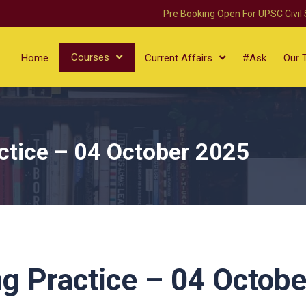
Pre Booking Open For UPSC Civil
Courses
Home
Current Affairs
#Ask
Our 
ctice – 04 October 2025
g Practice – 04 Octobe