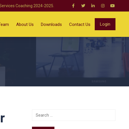
 Services Coaching 2024-2025.
Login
Team
About Us
Downloads
Contact Us
r