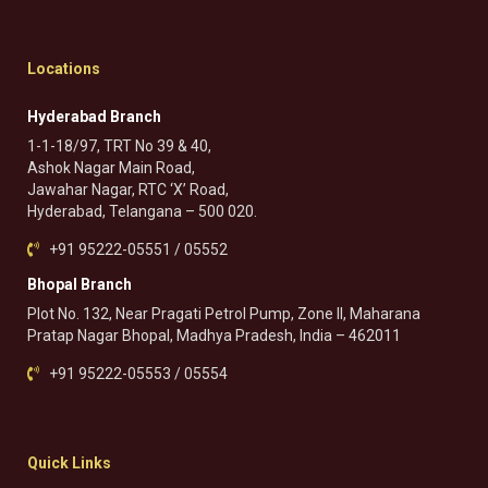
Locations
Hyderabad Branch
1-1-18/97, TRT No 39 & 40,
Ashok Nagar Main Road,
Jawahar Nagar, RTC ‘X’ Road,
Hyderabad, Telangana – 500 020.
+91 95222-05551 / 05552
Bhopal Branch
Plot No. 132, Near Pragati Petrol Pump, Zone II, Maharana
Pratap Nagar Bhopal, Madhya Pradesh, India – 462011
+91 95222-05553 / 05554
Quick Links