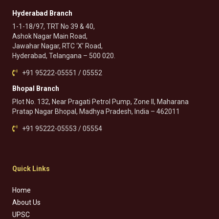
Hyderabad Branch
1-1-18/97, TRT No 39 & 40,
Ashok Nagar Main Road,
Jawahar Nagar, RTC ‘X’ Road,
Hyderabad, Telangana – 500 020.
+91 95222-05551 / 05552
Bhopal Branch
Plot No. 132, Near Pragati Petrol Pump, Zone II, Maharana
Pratap Nagar Bhopal, Madhya Pradesh, India – 462011
+91 95222-05553 / 05554
Quick Links
Home
About Us
UPSC