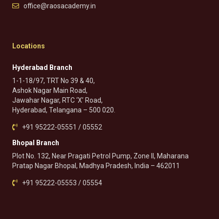
office@raosacademy.in
Locations
Hyderabad Branch
1-1-18/97, TRT No 39 & 40,
Ashok Nagar Main Road,
Jawahar Nagar, RTC ‘X’ Road,
Hyderabad, Telangana – 500 020.
+91 95222-05551 / 05552
Bhopal Branch
Plot No. 132, Near Pragati Petrol Pump, Zone II, Maharana
Pratap Nagar Bhopal, Madhya Pradesh, India – 462011
+91 95222-05553 / 05554