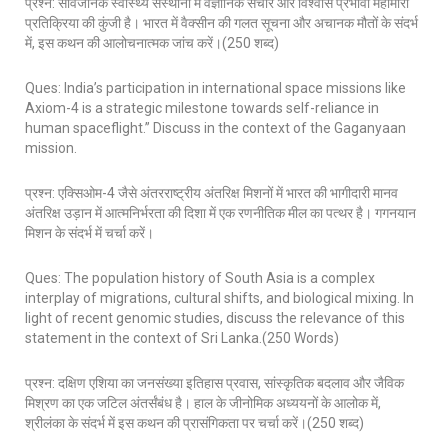
प्रश्न: सार्वजनिक स्वास्थ्य संस्थानों में वैज्ञानिक संचार और विश्वास प्रभावी महामारी
प्रतिक्रिया की कुंजी है। भारत में वैक्सीन की गलत सूचना और अचानक मौतों के संदर्भ
में, इस कथन की आलोचनात्मक जांच करें।(250 शब्द)
Ques: India’s participation in international space missions like
Axiom-4 is a strategic milestone towards self-reliance in
human spaceflight.” Discuss in the context of the Gaganyaan
mission.
प्रश्न: एक्सिओम-4 जैसे अंतरराष्ट्रीय अंतरिक्ष मिशनों में भारत की भागीदारी मानव
अंतरिक्ष उड़ान में आत्मनिर्भरता की दिशा में एक रणनीतिक मील का पत्थर है। गगनयान
मिशन के संदर्भ में चर्चा करें।
Ques: The population history of South Asia is a complex
interplay of migrations, cultural shifts, and biological mixing. In
light of recent genomic studies, discuss the relevance of this
statement in the context of Sri Lanka.(250 Words)
प्रश्न: दक्षिण एशिया का जनसंख्या इतिहास प्रवास, सांस्कृतिक बदलाव और जैविक
मिश्रण का एक जटिल अंतर्संबंध है। हाल के जीनोमिक अध्ययनों के आलोक में,
श्रीलंका के संदर्भ में इस कथन की प्रासंगिकता पर चर्चा करें।(250 शब्द)