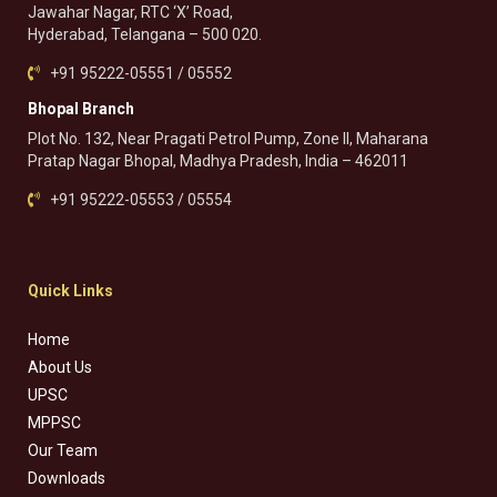
Jawahar Nagar, RTC ‘X’ Road,
Hyderabad, Telangana – 500 020.
+91 95222-05551 / 05552
Bhopal Branch
Plot No. 132, Near Pragati Petrol Pump, Zone II, Maharana
Pratap Nagar Bhopal, Madhya Pradesh, India – 462011
+91 95222-05553 / 05554
Quick Links
Home
About Us
UPSC
MPPSC
Our Team
Downloads