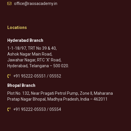
office@raosacademy.in
Locations
Hyderabad Branch
1-1-18/97, TRT No 39 & 40,
Ashok Nagar Main Road,
Jawahar Nagar, RTC ‘X’ Road,
Hyderabad, Telangana – 500 020.
+91 95222-05551 / 05552
Bhopal Branch
Plot No. 132, Near Pragati Petrol Pump, Zone II, Maharana
Pratap Nagar Bhopal, Madhya Pradesh, India – 462011
+91 95222-05553 / 05554