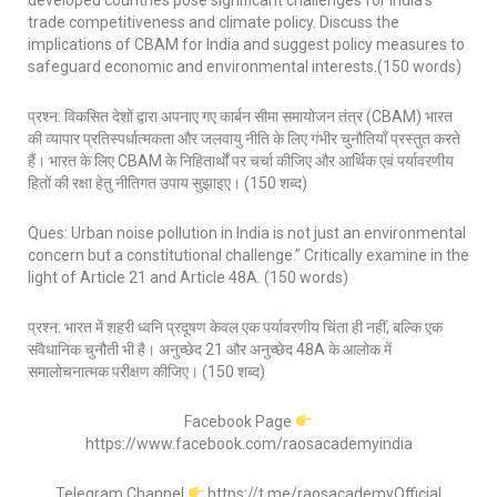
developed countries pose significant challenges for India’s
trade competitiveness and climate policy. Discuss the
implications of CBAM for India and suggest policy measures to
safeguard economic and environmental interests.(150 words)
प्रश्न: विकसित देशों द्वारा अपनाए गए कार्बन सीमा समायोजन तंत्र (CBAM) भारत
की व्यापार प्रतिस्पर्धात्मकता और जलवायु नीति के लिए गंभीर चुनौतियाँ प्रस्तुत करते
हैं। भारत के लिए CBAM के निहितार्थों पर चर्चा कीजिए और आर्थिक एवं पर्यावरणीय
हितों की रक्षा हेतु नीतिगत उपाय सुझाइए। (150 शब्द)
Ques: Urban noise pollution in India is not just an environmental
concern but a constitutional challenge.” Critically examine in the
light of Article 21 and Article 48A. (150 words)
प्रश्न: भारत में शहरी ध्वनि प्रदूषण केवल एक पर्यावरणीय चिंता ही नहीं, बल्कि एक
संवैधानिक चुनौती भी है। अनुच्छेद 21 और अनुच्छेद 48A के आलोक में
समालोचनात्मक परीक्षण कीजिए। (150 शब्द)
Facebook Page
https://www.facebook.com/raosacademyindia
Telegram Channel
https://t.me/raosacademyOfficial