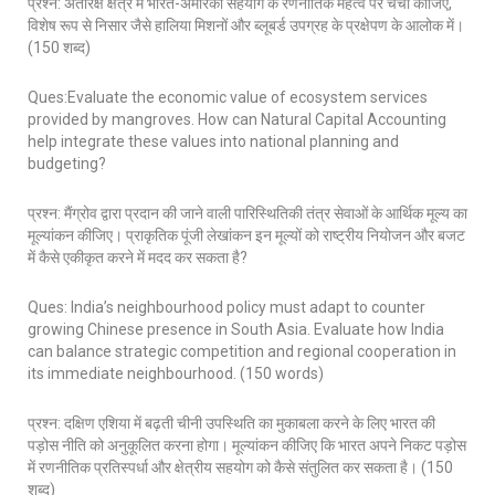
प्रश्न: अंतरिक्ष क्षेत्र में भारत-अमेरिका सहयोग के रणनीतिक महत्व पर चर्चा कीजिए,
विशेष रूप से निसार जैसे हालिया मिशनों और ब्लूबर्ड उपग्रह के प्रक्षेपण के आलोक में।
(150 शब्द)
Ques:Evaluate the economic value of ecosystem services
provided by mangroves. How can Natural Capital Accounting
help integrate these values into national planning and
budgeting?
प्रश्न: मैंग्रोव द्वारा प्रदान की जाने वाली पारिस्थितिकी तंत्र सेवाओं के आर्थिक मूल्य का
मूल्यांकन कीजिए। प्राकृतिक पूंजी लेखांकन इन मूल्यों को राष्ट्रीय नियोजन और बजट
में कैसे एकीकृत करने में मदद कर सकता है?
Ques: India’s neighbourhood policy must adapt to counter
growing Chinese presence in South Asia. Evaluate how India
can balance strategic competition and regional cooperation in
its immediate neighbourhood. (150 words)
प्रश्न: दक्षिण एशिया में बढ़ती चीनी उपस्थिति का मुकाबला करने के लिए भारत की
पड़ोस नीति को अनुकूलित करना होगा। मूल्यांकन कीजिए कि भारत अपने निकट पड़ोस
में रणनीतिक प्रतिस्पर्धा और क्षेत्रीय सहयोग को कैसे संतुलित कर सकता है। (150
शब्द)