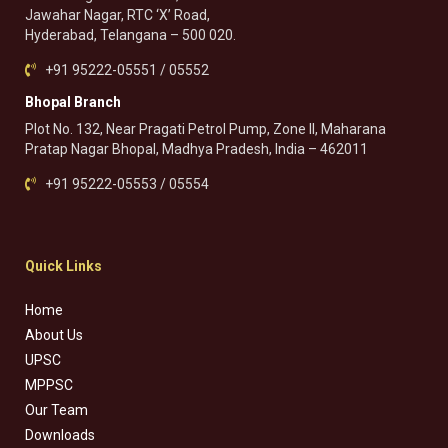
Jawahar Nagar, RTC ‘X’ Road,
Hyderabad, Telangana – 500 020.
+91 95222-05551 / 05552
Bhopal Branch
Plot No. 132, Near Pragati Petrol Pump, Zone II, Maharana
Pratap Nagar Bhopal, Madhya Pradesh, India – 462011
+91 95222-05553 / 05554
Quick Links
Home
About Us
UPSC
MPPSC
Our Team
Downloads