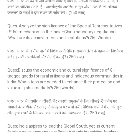
प्रश्न: भारत की बढ़ती रक्षा अंतरिक्ष क्षमताएँ वैश्विक अंतरिक्ष सैन्यीकरण में योगदान
करने का जोखिम उठाती हैं। अंतर्राष्ट्रीय अंतरिक्ष कानून और भारत की रणनीतिक
जरूरतों के संदर्भ में इस कथन की जाँच करें। (250 शब्द)
Ques: Analyze the significance of the Special Representatives
(SRs) mechanism in the India–China boundary negotiations
.What are its achievements and limitations?(250 Words)
प्रश्न: भारत-चीन सीमा वार्ता में विशेष प्रतिनिधि (एसआर) तंत्र के महत्व का विश्लेषण
करें। इसकी उपलब्धियाँ और सीमाएँ क्या हैं? (250 शब्द)
Ques:Discuss the economic and cultural significance of GI-
tagged goods for rural artisans and indigenous communities in
India. What steps are needed to enhance their protection and
value in global markets?(250 words)
प्रश्न: भारत में ग्रामीण कारीगरों और स्वदेशी समुदायों के लिए जीआई-टैग किए गए
सामानों के आर्थिक और सांस्कृतिक महत्व पर चर्चा करें। वैश्विक बाजारों में उनकी सुरक्षा
और मूल्य बढ़ाने के लिए क्या कदम उठाने की आवश्यकता है? (250 शब्द)
Ques: India aspires to lead the Global South, yet its current