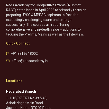
Rao’s Academy for Competitive Exams (A unit of
RACE) established in April 2022 to primarily focus on
preparing UPSC & MPPSC aspirants to face the
exceedingly challenging exam and emerge
successfully. The courses aim at offering
comprehensive and in-depth value – additions to
tackling the Prelims, Mains as well as the Interview.
Quick Connect
+91 83196 18002
office@raosacademy.in
Locations
Hyderabad Branch
1-1-18/97, TRT No 39 & 40,
Ashok Nagar Main Road,
Jawahar Nagar, RTC ‘X’ Road,