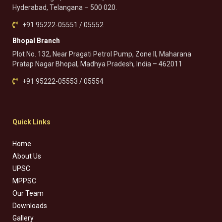
Hyderabad, Telangana – 500 020.
+91 95222-05551 / 05552
Bhopal Branch
Plot No. 132, Near Pragati Petrol Pump, Zone II, Maharana
Pratap Nagar Bhopal, Madhya Pradesh, India – 462011
+91 95222-05553 / 05554
Quick Links
Home
About Us
UPSC
MPPSC
Our Team
Downloads
Gallery