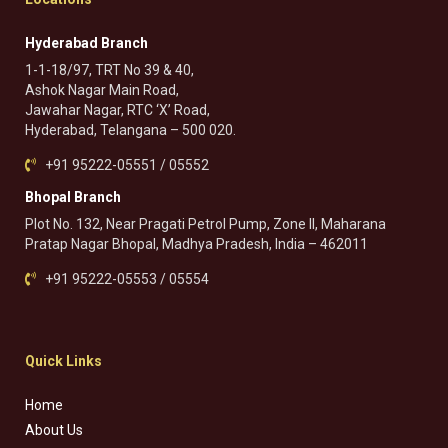
Hyderabad Branch
1-1-18/97, TRT No 39 & 40,
Ashok Nagar Main Road,
Jawahar Nagar, RTC ‘X’ Road,
Hyderabad, Telangana – 500 020.
+91 95222-05551 / 05552
Bhopal Branch
Plot No. 132, Near Pragati Petrol Pump, Zone II, Maharana
Pratap Nagar Bhopal, Madhya Pradesh, India – 462011
+91 95222-05553 / 05554
Quick Links
Home
About Us