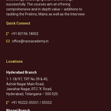
successfully. The courses aim at offering
comprehensive and in-depth value – additions to
tackling the Prelims, Mains as well as the Interview.
Quick Connect
+91 83196 18002
office@raosacademy.in
Locations
Hyderabad Branch
1-1-18/97, TRT No 39 & 40,
Ashok Nagar Main Road,
Jawahar Nagar, RTC ‘X’ Road,
Hyderabad, Telangana – 500 020.
+91 95222-05551 / 05552
Bhopal Branch