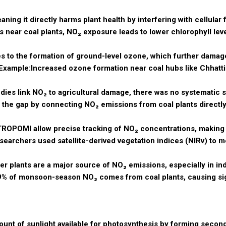
ning it directly harms plant health by interfering with cellular
as near coal plants, NO₂ exposure leads to lower chlorophyll leve
s to the formation of ground-level ozone, which further damag
. Example:Increased ozone formation near coal hubs like Chhatt
udies link NO₂ to agricultural damage, there was no systematic s
ls the gap by connecting NO₂ emissions from coal plants directl
ke TROPOMI allow precise tracking of NO₂ concentrations, making i
searchers used satellite-derived vegetation indices (NIRv) to 
er plants are a major source of NO₂ emissions, especially in ind
 19% of monsoon-season NO₂ comes from coal plants, causing sig
unt of sunlight available for photosynthesis by forming secon