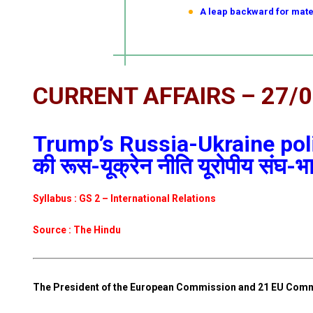
A leap backward for maternit
CURRENT AFFAIRS – 27/
Trump’s Russia-Ukraine polic
की रूस-यूक्रेन नीति यूरोपीय संघ-भार
Syllabus : GS 2 – International Relations
Source : The Hindu
The President of the European Commission and 21 EU Commis