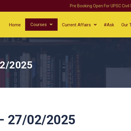
Pre Booking Open For UPSC Civil
Courses
Home
Current Affairs
#Ask
Our 
02/2025
 27/02/2025