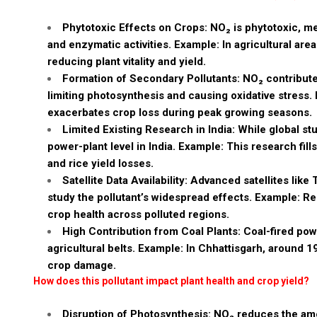
Phytotoxic Effects on Crops: NO₂ is phytotoxic, mea
and enzymatic activities. Example: In agricultural are
reducing plant vitality and yield.
Formation of Secondary Pollutants: NO₂ contribute
limiting photosynthesis and causing oxidative stress
exacerbates crop loss during peak growing seasons.
Limited Existing Research in India: While global st
power-plant level in India. Example: This research fil
and rice yield losses.
Satellite Data Availability: Advanced satellites li
study the pollutant’s widespread effects. Example: Re
crop health across polluted regions.
High Contribution from Coal Plants: Coal-fired pow
agricultural belts. Example: In Chhattisgarh, around
crop damage.
How does this pollutant impact plant health and crop yield?
Disruption of Photosynthesis: NO₂ reduces the amo