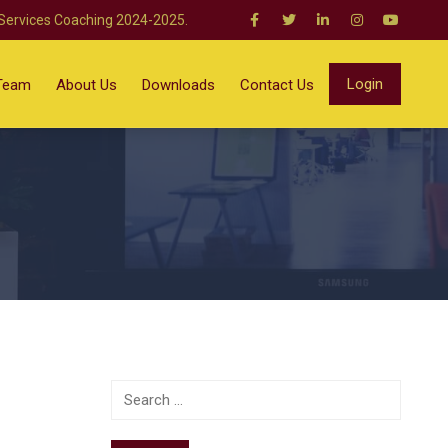
 Services Coaching 2024-2025.
Login
Team
About Us
Downloads
Contact Us