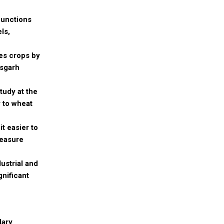
 functions
ls,
es crops by
isgarh
tudy at the
y to wheat
t easier to
measure
ustrial and
nificant
dary