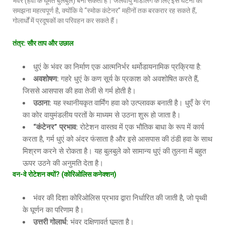
भंवर (हवा के घूमते बुलबुले) बना सकता है। जलवायु मॉडलिंग के लिए इस घटना को
समझना महत्वपूर्ण है, क्योंकि ये “स्मोक कंटेनर” महीनों तक बरकरार रह सकते हैं,
गोलार्धों में प्रदूषकों का परिवहन कर सकते हैं।
तंत्र
: सौर ताप और उछाल
धुएं के भंवर का निर्माण एक आत्मनिर्भर थर्मोडायनामिक प्रक्रिया है:
अवशोषण
:
गहरे धुएं के कण सूर्य के प्रकाश को अवशोषित करते हैं,
जिससे आसपास की हवा तेजी से गर्म होती है।
उठाना
:
यह स्थानीयकृत वार्मिंग हवा को उत्प्लावक बनाती है। धुएँ के रंग
का कोर वायुमंडलीय परतों के माध्यम से उठना शुरू हो जाता है।
“कंटेनर” प्रभाव:
रोटेशन वास्तव में एक भौतिक बाधा के रूप में कार्य
करता है, गर्म धुएं को अंदर फंसाता है और इसे आसपास की ठंडी हवा के साथ
मिश्रण करने से रोकता है। यह बुलबुले को सामान्य धुएं की तुलना में बहुत
ऊपर उठने की अनुमति देता है।
वन
-वे रोटेशन क्यों? (कोरिओलिस कनेक्शन)
भंवर की दिशा कोरिओलिस प्रभाव द्वारा निर्धारित की जाती है, जो पृथ्वी
के घूर्णन का परिणाम है।
उत्तरी गोलार्ध
:
भंवर दक्षिणावर्त घूमता है।