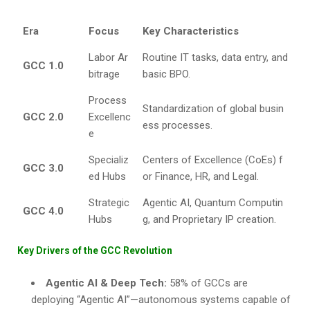
Era
Focus
Key Characteristics
Labor Ar
Routine IT tasks, data entry, and
GCC 1.0
bitrage
basic BPO.
Process
Standardization of global busin
GCC 2.0
Excellenc
ess processes.
e
Specializ
Centers of Excellence (CoEs) f
GCC 3.0
ed Hubs
or Finance, HR, and Legal.
Strategic
Agentic AI, Quantum Computin
GCC 4.0
Hubs
g, and Proprietary IP creation.
Key Drivers of the GCC Revolution
Agentic AI & Deep Tech:
58% of GCCs are
deploying “Agentic AI”—autonomous systems capable of