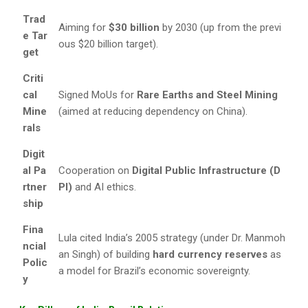
Trad
Aiming for
$30 billion
by 2030 (up from the previ
e Tar
ous $20 billion target).
get
Criti
cal
Signed MoUs for
Rare Earths and Steel Mining
Mine
(aimed at reducing dependency on China).
rals
Digit
al Pa
Cooperation on
Digital Public Infrastructure (D
rtner
PI)
and AI ethics.
ship
Fina
Lula cited India’s 2005 strategy (under Dr. Manmoh
ncial
an Singh) of building
hard currency reserves
as
Polic
a model for Brazil’s economic sovereignty.
y