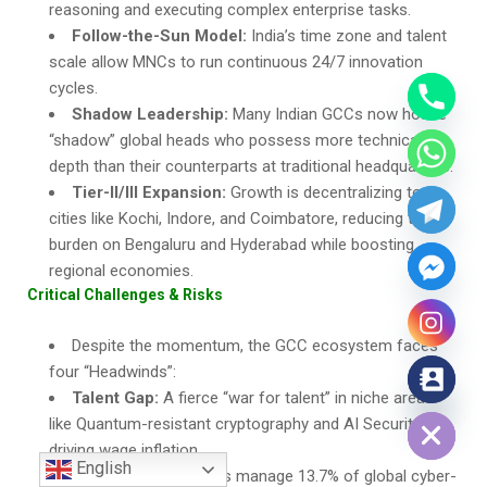
reasoning and executing complex enterprise tasks.
Follow-the-Sun Model:
India’s time zone and talent
scale allow MNCs to run continuous 24/7 innovation
cycles.
Shadow Leadership:
Many Indian GCCs now house
“shadow” global heads who possess more technical
depth than their counterparts at traditional headquarters.
Tier-II/III Expansion:
Growth is decentralizing to
cities like Kochi, Indore, and Coimbatore, reducing the
burden on Bengaluru and Hyderabad while boosting
regional economies.
Critical Challenges & Risks
Despite the momentum, the GCC ecosystem faces
four “Headwinds”:
Talent Gap:
A fierce “war for talent” in niche areas
Hide chaty
like Quantum-resistant cryptography and AI Security is
driving wage inflation.
English
Cybersecurity:
GCCs manage 13.7% of global cyber-