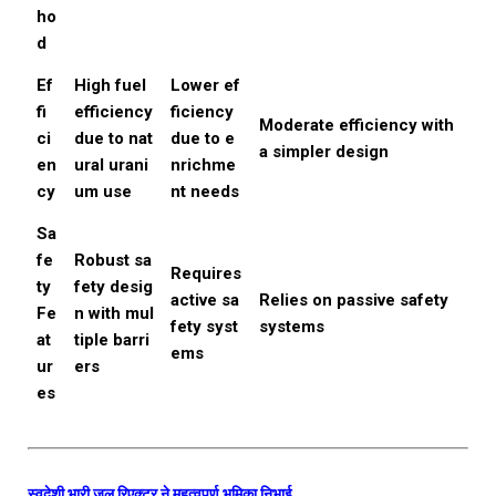
ho
d
Ef
High fuel
Lower ef
fi
efficiency
ficiency
Moderate efficiency with
ci
due to nat
due to e
a simpler design
en
ural urani
nrichme
cy
um use
nt needs
Sa
fe
Robust sa
Requires
ty
fety desig
active sa
Relies on passive safety
Fe
n with mul
fety syst
systems
at
tiple barri
ems
ur
ers
es
स्वदेशी भारी जल रिएक्टर ने महत्वपूर्ण भूमिका निभाई