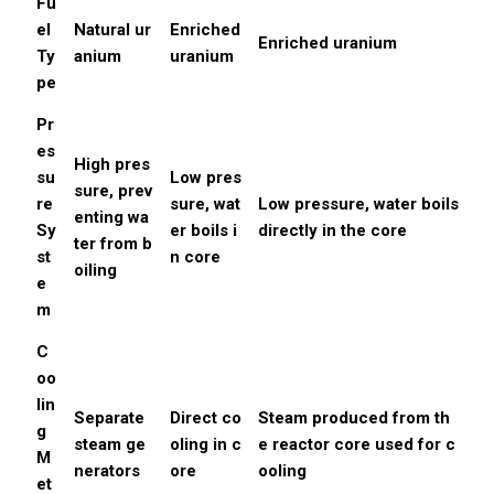
Fu
el
Natural ur
Enriched
Enriched uranium
Ty
anium
uranium
pe
Pr
es
High pres
su
Low pres
sure, prev
re
sure, wat
Low pressure, water boils
enting wa
Sy
er boils i
directly in the core
ter from b
st
n core
oiling
e
m
C
oo
lin
Separate
Direct co
Steam produced from th
g
steam ge
oling in c
e reactor core used for c
M
nerators
ore
ooling
et