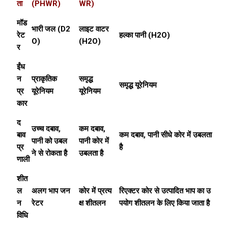
ता
(PHWR)
WR)
मॉड
भारी जल (D2
लाइट वाटर
रेट
हल्का पानी (H2O)
O)
(H2O)
र
ईंध
न
प्राकृतिक
समृद्ध
समृद्ध यूरेनियम
प्र
यूरेनियम
यूरेनियम
कार
द
उच्च दबाव,
कम दबाव,
बाव
कम दबाव, पानी सीधे कोर में उबलता
पानी को उबल
पानी कोर में
प्र
है
ने से रोकता है
उबलता है
णाली
शीत
ल
अलग भाप जन
कोर में प्रत्य
रिएक्टर कोर से उत्पादित भाप का उ
न
रेटर
क्ष शीतलन
पयोग शीतलन के लिए किया जाता है
विधि