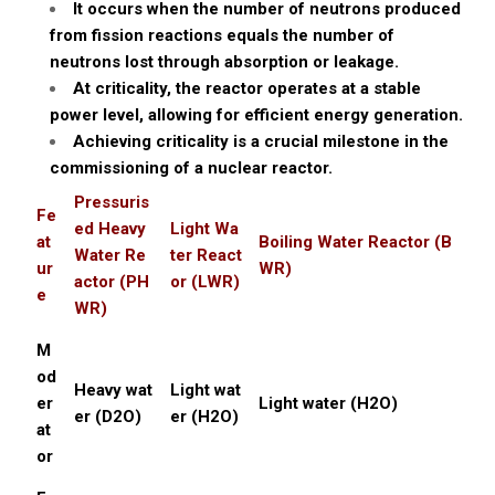
It occurs when the number of neutrons produced
from fission reactions equals the number of
neutrons lost through absorption or leakage.
At criticality, the reactor operates at a stable
power level, allowing for efficient energy generation.
Achieving criticality is a crucial milestone in the
commissioning of a nuclear reactor.
Pressuris
Fe
ed Heavy
Light Wa
at
Boiling Water Reactor (B
Water Re
ter React
ur
WR)
actor (PH
or (LWR)
e
WR)
M
od
Heavy wat
Light wat
er
Light water (H2O)
er (D2O)
er (H2O)
at
or