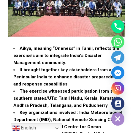
Aikya, meaning “Oneness” in Tamil, reflects the
exercise’s aim to integrate India’s Disaster
Management community.
It brought together key stakeholders from across
Peninsular India to enhance disaster preparedness
and response capabilities.
The exercise witnessed participation from six
southern states/UTs: Tamil Nadu, Kerala, Karnataka,
Andhra Pradesh, Telangana, and Puducherry
Hide chaty
Key organizations involved : India Meteorological
Department (IMD), National Remote Sensing Centre
(NRSC), Indian National Centre for Ocean
English