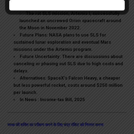
commercial alternatives.
The rst SLS mission, Artemis I, successfully
launched an uncrewed Orion spacecraft around
the Moon in November 2022.
Future Plans: NASA plans to use SLS for
sustained lunar exploration and eventual Mars
missions under the Artemis program.
Future Uncertainty: There are discussions about
canceling or phasing out SLS due to high costs and
delays.
Alternatives: SpaceX’s Falcon Heavy, a cheaper
but less powerful rocket, costs around $250 million
per launch.
In News : Income-tax Bill, 2025
मस्क की शक्ति का परीक्षण करने के लिए चंद्र रॉकेट को निरस्त करना