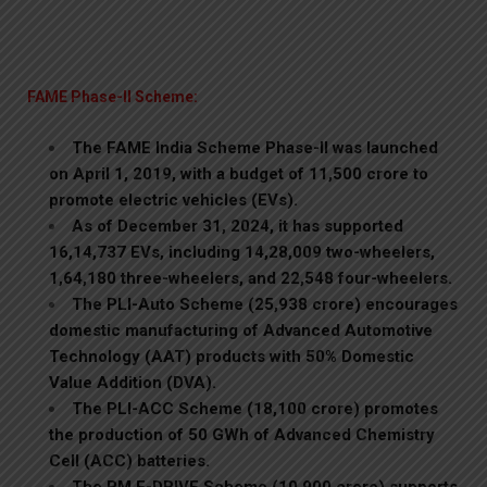
FAME Phase-II Scheme:
The FAME India Scheme Phase-II was launched
on April 1, 2019, with a budget of ₹11,500 crore to
promote electric vehicles (EVs).
As of December 31, 2024, it has supported
16,14,737 EVs, including 14,28,009 two-wheelers,
1,64,180 three-wheelers, and 22,548 four-wheelers.
The PLI-Auto Scheme (₹25,938 crore) encourages
domestic manufacturing of Advanced Automotive
Technology (AAT) products with 50% Domestic
Value Addition (DVA).
The PLI-ACC Scheme (₹18,100 crore) promotes
the production of 50 GWh of Advanced Chemistry
Cell (ACC) batteries.
The PM E-DRIVE Scheme (₹10,900 crore) supports