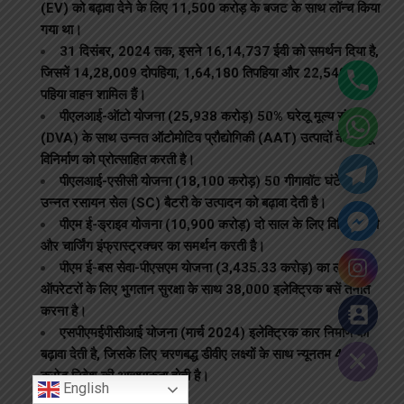
(EV) को बढ़ावा देने के लिए ₹11,500 करोड़ के बजट के साथ लॉन्च किया
गया था।
31 दिसंबर, 2024 तक, इसने 16,14,737 ईवी को समर्थन दिया है,
जिसमें 14,28,009 दोपहिया, 1,64,180 तिपहिया और 22,548 चार
पहिया वाहन शामिल हैं।
पीएलआई-ऑटो योजना (₹25,938 करोड़) 50% घरेलू मूल्य संवर्धन
(DVA) के साथ उन्नत ऑटोमोटिव प्रौद्योगिकी (AAT) उत्पादों के घरेलू
विनिर्माण को प्रोत्साहित करती है।
पीएलआई-एसीसी योजना (₹18,100 करोड़) 50 गीगावॉट घंटे की
उन्नत रसायन सेल (SC) बैटरी के उत्पादन को बढ़ावा देती है।
पीएम ई-ड्राइव योजना (₹10,900 करोड़) दो साल के लिए विभिन्न ईवी
और चार्जिंग इंफ्रास्ट्रक्चर का समर्थन करती है।
पीएम ई-बस सेवा-पीएसएम योजना (₹3,435.33 करोड़) का लक्ष्य
ऑपरेटरों के लिए भुगतान सुरक्षा के साथ 38,000 इलेक्ट्रिक बसें तैनात
करना है।
एसपीएमईपीसीआई योजना (मार्च 2024) इलेक्ट्रिक कार निर्माण को
Hide chaty
बढ़ावा देती है, जिसके लिए चरणबद्ध डीवीए लक्ष्यों के साथ न्यूनतम ₹4,150
करोड़ निवेश की आवश्यकता होती है।
English