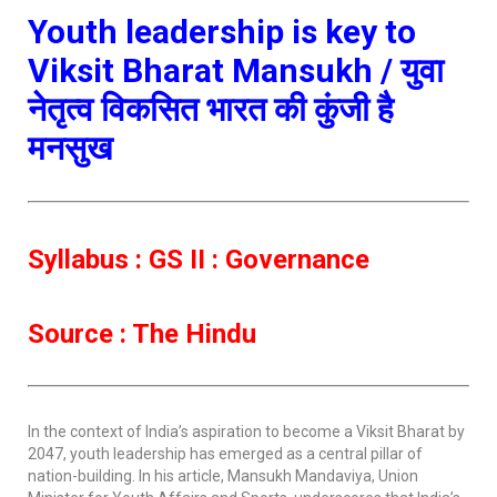
Youth leadership is key to
Viksit Bharat
Mansukh /
युवा
नेतृत्व विकसित भारत की कुंजी है
मनसुख
Syllabus : GS II : Governance
Source : The Hindu
In the context of India’s aspiration to become a Viksit Bharat by
2047, youth leadership has emerged as a central pillar of
nation-building. In his article, Mansukh Mandaviya, Union