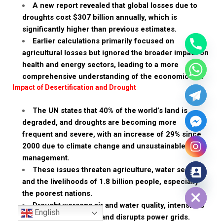
A new report revealed that global losses due to
droughts cost $307 billion annually, which is
significantly higher than previous estimates.
Earlier calculations primarily focused on
agricultural losses but ignored the broader impact on
health and energy sectors, leading to a more
comprehensive understanding of the economic toll.
Impact of Desertification and Drought
The UN states that 40% of the world’s land is
degraded, and droughts are becoming more
frequent and severe, with an increase of 29% since
2000 due to climate change and unsustainable land
management.
These issues threaten agriculture, water security,
and the livelihoods of 1.8 billion people, especially
Hide chaty
the poorest nations.
Drought worsens air and water quality, intensifies
English
sand and dust storms, and disrupts power grids.