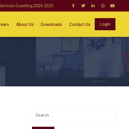
 Services Coaching 2024-2025.
Login
Team
About Us
Downloads
Contact Us