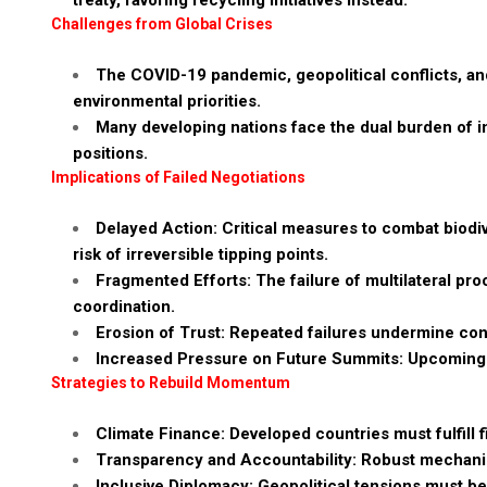
treaty, favoring recycling initiatives instead.
Challenges from Global Crises
The COVID-19 pandemic, geopolitical conflicts, an
environmental priorities.
Many developing nations face the dual burden of inf
positions.
Implications of Failed Negotiations
Delayed Action: Critical measures to combat biodiv
risk of irreversible tipping points.
Fragmented Efforts: The failure of multilateral pro
coordination.
Erosion of Trust: Repeated failures undermine con
Increased Pressure on Future Summits: Upcoming m
Strategies to Rebuild Momentum
Climate Finance: Developed countries must fulfill 
Transparency and Accountability: Robust mechanism
Inclusive Diplomacy: Geopolitical tensions must be