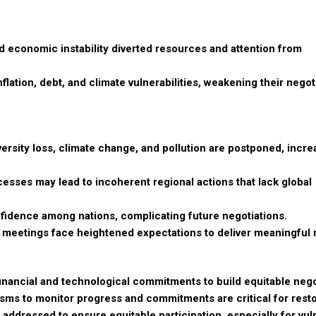
d economic instability diverted resources and attention from
lation, debt, and climate vulnerabilities, weakening their negot
ersity loss, climate change, and pollution are postponed, incre
cesses may lead to incoherent regional actions that lack global
fidence among nations, complicating future negotiations.
eetings face heightened expectations to deliver meaningful r
financial and technological commitments to build equitable nego
s to monitor progress and commitments are critical for restor
 addressed to ensure equitable participation, especially for vul