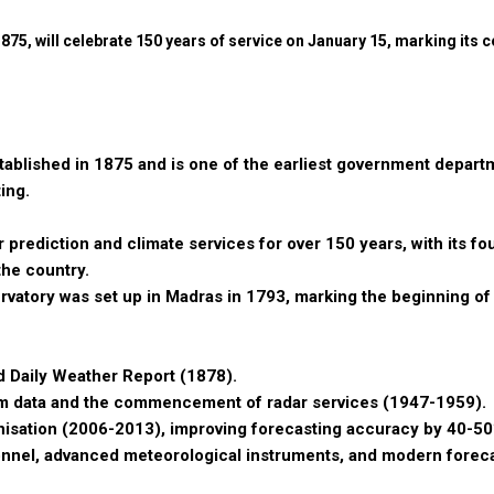
75, will celebrate 150 years of service on January 15, marking its c
ablished in 1875 and is one of the earliest government depart
ing.
 prediction and climate services for over 150 years, with its fo
the country.
rvatory was set up in Madras in 1793, marking the beginning of
nd Daily Weather Report (1878).
rm data and the commencement of radar services (1947-1959).
nisation (2006-2013), improving forecasting accuracy by 40-50
sonnel, advanced meteorological instruments, and modern forec