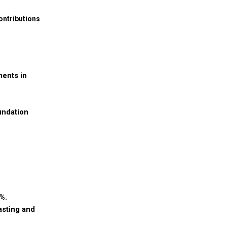
ontributions
ments in
undation
%.
asting and