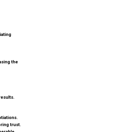
iating
asing the
esults.
tiations.
ing trust.
nerable