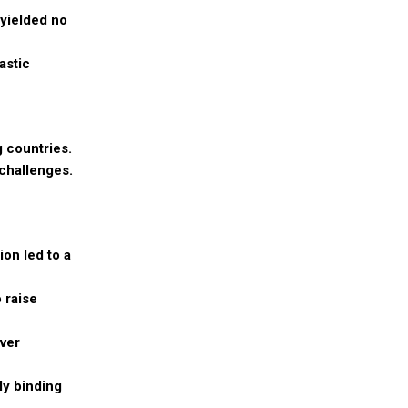
 yielded no
astic
g countries.
challenges.
on led to a
 raise
over
ly binding