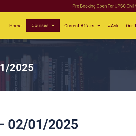
Pre Booking Open For UPSC Civil
Courses
Home
Current Affairs
#Ask
Our 
01/2025
 02/01/2025