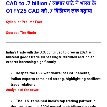
CAD to .7 billion / व्यापार घाटे ने भारत के
Q1FY25 CAD को .7 बिलियन तक बढ़ाया
Syllabus : Prelims Fact
Source : The Hindu
India’s trade with the U.S. continued to grow in 2024, with
bilateral goods trade surpassing $190 billion and Indian
exports increasing significantly.
Despite the U.S. withdrawal of GSP benefits,
Indian exports remained strong, highlighting resilient
trade relations.
Analysis of the news:
The U.S. remained India’s top trading partner in
the January-July 2024 period, with bilateral goods