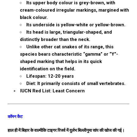
Its upper body colour is grey-brown, with
cream-coloured irregular markings, margined with
black colour.
Its underside is yellow-white or yellow-brown.
Its head is large, triangular-shaped, and
distinctly broader than the neck.
Unlike other cat snakes of its range, this
species bears characteristic “gamma” or “Y”-
shaped marking that helps in its quick
identification on the field.
Lifespan: 12-20 years
Diet: It primarily consists of small vertebrates.
IUCN Red List: Least Concern
कॉमन कैट
हाल ही में बिहार के वाल्मीकि टाइगर रिजर्व में दुर्लभ बिल्लीनुमा सांप की खोज की गई।