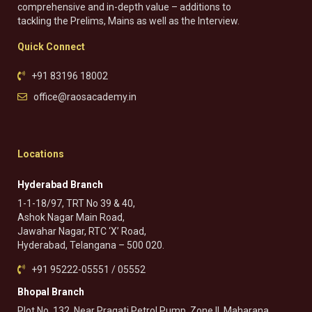
comprehensive and in-depth value – additions to
tackling the Prelims, Mains as well as the Interview.
Quick Connect
+91 83196 18002
office@raosacademy.in
Locations
Hyderabad Branch
1-1-18/97, TRT No 39 & 40,
Ashok Nagar Main Road,
Jawahar Nagar, RTC ‘X’ Road,
Hyderabad, Telangana – 500 020.
+91 95222-05551 / 05552
Bhopal Branch
Plot No. 132, Near Pragati Petrol Pump, Zone II, Maharana