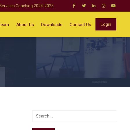
 Services Coaching 2024-2025.
Login
Team
About Us
Downloads
Contact Us